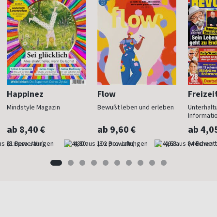
Happinez
Flow
Freizei
Mindstyle Magazin
Bewußt leben und erleben
Unterhalt
Informati
ab 8,40 €
ab 9,60 €
ab 4,0
(8 x pro Jahr)
4,80
(8 x pro Jahr)
4,63
(wöchentl