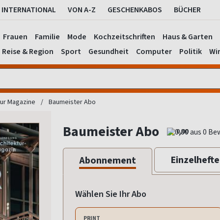
INTERNATIONAL
VON A-Z
GESCHENKABOS
BÜCHER
Frauen
Familie
Mode
Kochzeitschriften
Haus & Garten
Reise & Region
Sport
Gesundheit
Computer
Politik
Wir
tur Magazine
Baumeister Abo
Baumeister Abo
0,00
Einzelhefte
Abonnement
Wählen Sie Ihr Abo
PRINT