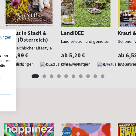
Servus in Stadt &
LandIDEE
Kraut 
mungen
Land (Österreich)
Land erleben und genießen
Schöner. 
Österreichischer Lifestyle
ab 4,99 €
ab 5,20 €
ab 6,5
n und
erdaten
(monatlich)
4,62
(alle 2 Monate)
4,77
(monatlich
 die
,