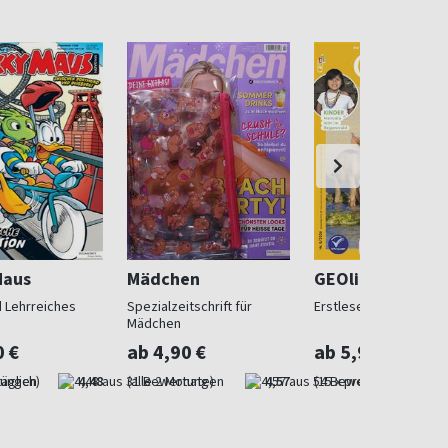
Maus
Mädchen
GEOlino Mini
 Lehrreiches
Spezialzeitschrift für
Erstleser ab 5
Mädchen
0 €
ab 4,90 €
ab 5,90 €
äglich)
4,48
(alle 2 Monate)
4,57
(15 x pro Jahr)