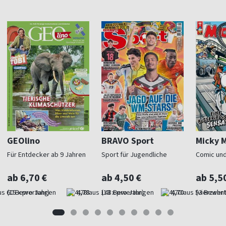
GEOlino
BRAVO Sport
Micky 
Für Entdecker ab 9 Jahren
Sport für Jugendliche
Comic und
ab 6,70 €
ab 4,50 €
ab 5,5
(15 x pro Jahr)
4,78
(13 x pro Jahr)
4,70
(vierzehnt