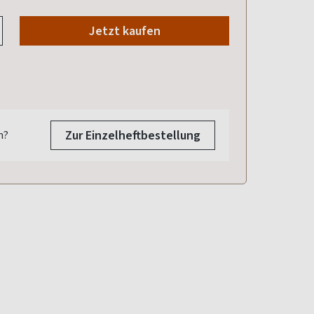
Jetzt kaufen
2025
011/2025
010/2025
009/2025
.2025
28.10.2025
30.09.2025
27.08.2025
Zur Einzelheftbestellung
n?