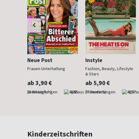
Neue Post
Instyle
der Mode
Frauen-Unterhaltung
Fashion, Beauty, Lifestyle
& Stars
ab 3,90 €
ab 5,90 €
4,76
(werktäglich)
4,65
(monatlich)
4,57
Kinderzeitschriften