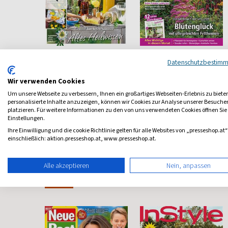
ohnen
Landapotheke
Mein schöner
Datenschutzbestim
Garten
Heilen nach alter Tradition
für
Europas größtes
Wir verwenden Cookies
Gartenmagazin
ab 6,70 €
ab 5,90 €
Um unsere Webseite zu verbessern, Ihnen ein großartiges Webseiten-Erlebnis zu biete
personalisierte Inhalte anzuzeigen, können wir Cookies zur Analyse unserer Besuch
4,57
(quartalsweise)
4,84
(monatlich)
4,55
platzieren. Für weitere Informationen zu den von uns verwendeten Cookies öffnen Sie
Einstellungen.
Ihre Einwilligung und die cookie Richtlinie gelten für alle Websites von „presseshop.at“
einschließlich: aktion.presseshop.at, www.presseshop.at.
Alle akzeptieren
Nein, anpassen
Frauenzeitschriften