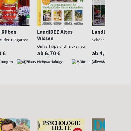
& Rüben
LandIDEE Altes
Landlust
Wissen
Wilder. Biogarten
Schönstes Landleben
Omas Tipps und Tricks neu
entdeckt
8 €
ab 6,70 €
ab 4,97 €
)
4,75
(3 x pro Jahr)
5,00
(alle 2 Monate)