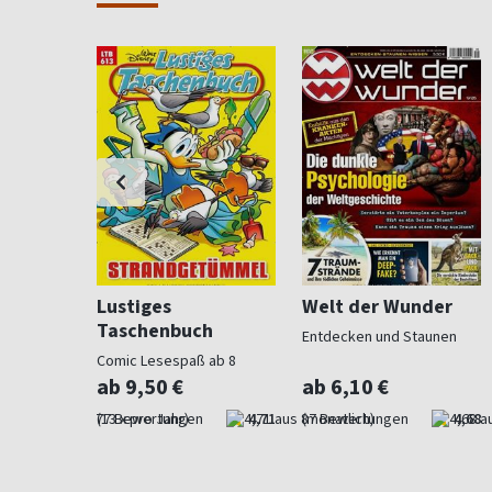
Lustiges
Welt der Wunder
Taschenbuch
ndliche
Entdecken und Staunen
Comic Lesespaß ab 8
ab 9,50 €
ab 6,10 €
4,53
(13 x pro Jahr)
4,71
(monatlich)
4,68