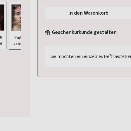
In den Warenkorb
Geschenkurkunde gestalten
6
004/2026
003/2026
002/2026
001/2026
012/
26
27.03.2026
27.02.2026
28.01.2026
30.12.2025
28.11
Sie möchten ein einzelnes Heft bestelle