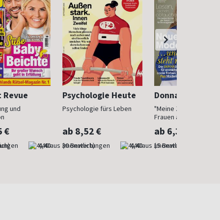
t Revue
Psychologie Heute
Donna
ung und
Psychologie fürs Leben
"Meine Zeit ist jetzt": 
on
Frauen ab 40
5 €
ab 8,52 €
ab 6,30 €
ich)
4,40
(monatlich)
4,40
(monatlich)