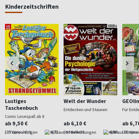
Kinderzeitschriften
Lustiges
Welt der Wunder
GEOli
Taschenbuch
Entdecken und Staunen
Für Entd
Comic Lesespaß ab 8
ab 9,50 €
ab 6,10 €
ab 6,7
(13 x pro Jahr)
4,71
(monatlich)
4,68
(15 x pro