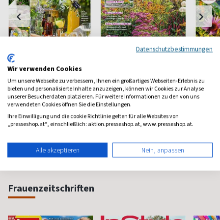
Datenschutzbestimmungen
Wir verwenden Cookies
Landapotheke
Mein schöner Garten
Servus
Um unsere Webseite zu verbessern, Ihnen ein großartiges Webseiten-Erlebnis zu
Land (
bieten und personalisierte Inhalte anzuzeigen, können wir Cookies zur Analyse
Heilen nach alter Tradition
Europas größtes
unserer Besucherdaten platzieren. Für weitere Informationen zu den von uns
Gartenmagazin
Österrei
verwendeten Cookies öffnen Sie die Einstellungen.
ab 6,70 €
ab 5,90 €
ab 4,9
Ihre Einwilligung und die cookie Richtlinie gelten für alle Websites von
„presseshop.at“, einschließlich: aktion.presseshop.at, www.presseshop.at.
(quartalsweise)
4,84
(monatlich)
4,55
(monatlic
Alle akzeptieren
Nein, anpassen
Frauenzeitschriften