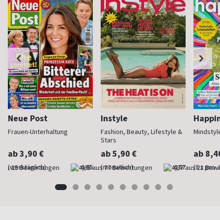
Neue Post
Instyle
Happi
Frauen-Unterhaltung
Fashion, Beauty, Lifestyle &
Mindstyl
Stars
ab 3,90 €
ab 5,90 €
ab 8,4
(werktäglich)
4,65
(monatlich)
4,57
(8 x pro 