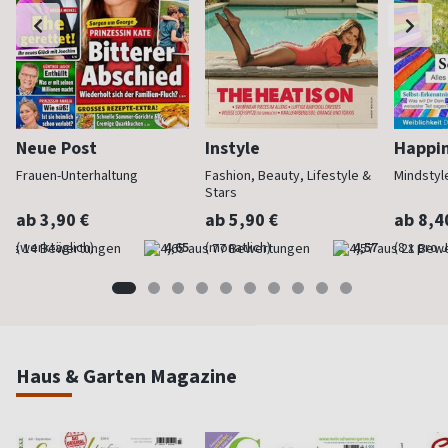
Neue Post
Instyle
Happi
Frauen-Unterhaltung
Fashion, Beauty, Lifestyle &
Mindstyl
Stars
ab 3,90 €
ab 5,90 €
ab 8,4
(werktäglich)
4,65
(monatlich)
4,57
(8 x pro 
Haus & Garten Magazine