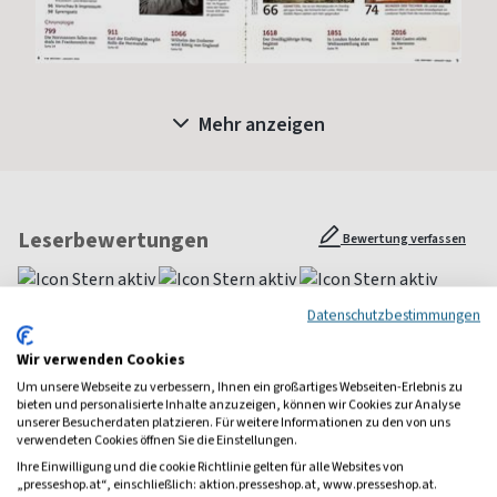
Mehr anzeigen
Leserbewertungen
Bewertung verfassen
Datenschutzbestimmungen
Julia
Wir verwenden Cookies
Eine meiner liebsten Zeitschriften! Ein sehr breites Themenspektrum
Um unsere Webseite zu verbessern, Ihnen ein großartiges Webseiten-Erlebnis zu
und super Rubriken! Weiter so!
bieten und personalisierte Inhalte anzuzeigen, können wir Cookies zur Analyse
unserer Besucherdaten platzieren. Für weitere Informationen zu den von uns
Alle Leserbewertungen anzeigen
verwendeten Cookies öffnen Sie die Einstellungen.
Ihre Einwilligung und die cookie Richtlinie gelten für alle Websites von
„presseshop.at“, einschließlich: aktion.presseshop.at, www.presseshop.at.