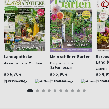
Landapotheke
Mein schöner Garten
Servus
Land (
Heilen nach alter Tradition
Europas größtes
Gartenmagazin
Österrei
ab 6,70 €
ab 5,90 €
ab 4,9
(quartalsweise)
4,84
(monatlich)
4,55
(monatlic