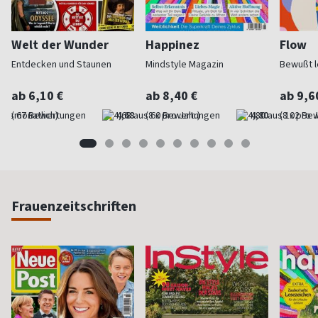
Welt der Wunder
Happinez
Flow
Entdecken und Staunen
Mindstyle Magazin
Bewußt l
ab 6,10 €
ab 8,40 €
ab 9,6
(monatlich)
4,68
(8 x pro Jahr)
4,80
(8 x pro 
Frauenzeitschriften