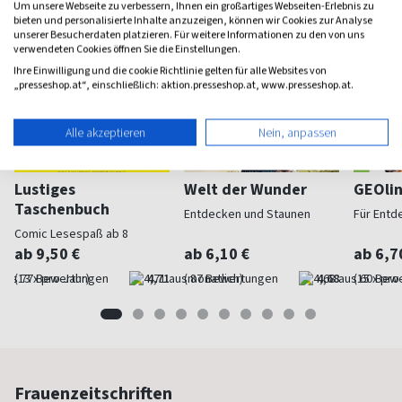
Um unsere Webseite zu verbessern, Ihnen ein großartiges Webseiten-Erlebnis zu
bieten und personalisierte Inhalte anzuzeigen, können wir Cookies zur Analyse
unserer Besucherdaten platzieren. Für weitere Informationen zu den von uns
verwendeten Cookies öffnen Sie die Einstellungen.
Ihre Einwilligung und die cookie Richtlinie gelten für alle Websites von
„presseshop.at“, einschließlich: aktion.presseshop.at, www.presseshop.at.
Alle akzeptieren
Nein, anpassen
Lustiges
Welt der Wunder
GEOli
Taschenbuch
Entdecken und Staunen
Für Entd
Comic Lesespaß ab 8
ab 9,50 €
ab 6,10 €
ab 6,7
(13 x pro Jahr)
4,71
(monatlich)
4,68
(15 x pro
Frauenzeitschriften