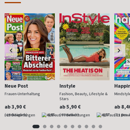
Neue Post
Instyle
Happi
Frauen-Unterhaltung
Fashion, Beauty, Lifestyle &
Mindstyl
Stars
ab 3,90 €
ab 5,90 €
ab 8,4
(werktäglich)
4,65
(monatlich)
4,57
(8 x pro 