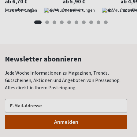
ab 6,70 €
ab 5,90 €
ab 4,9
(quartalsweise)
4,84
(monatlich)
4,55
(monatlic
Newsletter abonnieren
Jede Woche Informationen zu Magazinen, Trends,
Gutscheinen, Aktionen und Angeboten von Presseshop.
Alles direkt in Ihrem Posteingang.