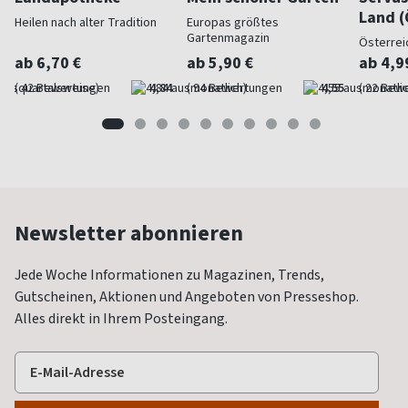
Land (
Heilen nach alter Tradition
Europas größtes
Gartenmagazin
Österrei
ab 6,70 €
ab 5,90 €
ab 4,9
(quartalsweise)
4,84
(monatlich)
4,55
(monatlic
Newsletter abonnieren
Jede Woche Informationen zu Magazinen, Trends,
Gutscheinen, Aktionen und Angeboten von Presseshop.
Alles direkt in Ihrem Posteingang.