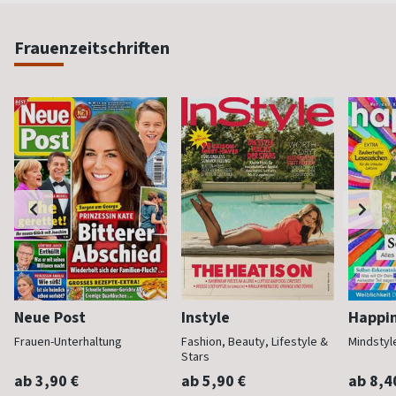
Frauenzeitschriften
Neue Post
Instyle
Happi
Frauen-Unterhaltung
Fashion, Beauty, Lifestyle &
Mindstyl
Stars
ab 3,90 €
ab 5,90 €
ab 8,4