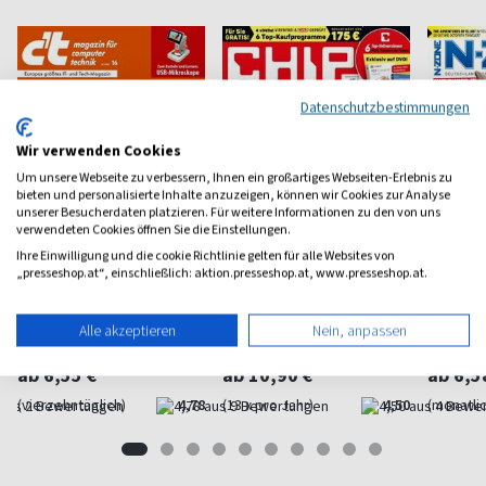
Datenschutzbestimmungen
Wir verwenden Cookies
Um unsere Webseite zu verbessern, Ihnen ein großartiges Webseiten-Erlebnis zu
bieten und personalisierte Inhalte anzuzeigen, können wir Cookies zur Analyse
unserer Besucherdaten platzieren. Für weitere Informationen zu den von uns
verwendeten Cookies öffnen Sie die Einstellungen.
Ihre Einwilligung und die cookie Richtlinie gelten für alle Websites von
„presseshop.at“, einschließlich: aktion.presseshop.at, www.presseshop.at.
ct Magazin
CHIP Plus
N-Zon
Computertechnik
Chip mit Mehrwert
Nintendo
Alle akzeptieren
Nein, anpassen
ab 6,55 €
ab 10,90 €
ab 6,5
(vierzehntäglich)
4,78
(13 x pro Jahr)
4,50
(monatlic