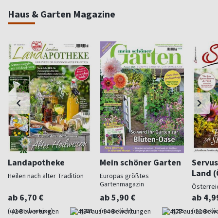
Haus & Garten Magazine
Landapotheke
Mein schöner Garten
Servus
Land (
Heilen nach alter Tradition
Europas größtes
Gartenmagazin
Österrei
ab 6,70 €
ab 5,90 €
ab 4,9
(quartalsweise)
4,84
(monatlich)
4,55
(monatlic