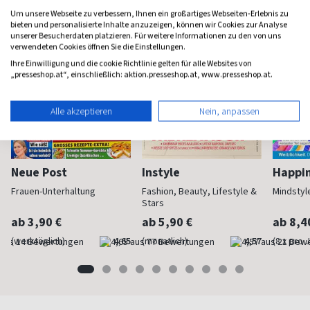
Um unsere Webseite zu verbessern, Ihnen ein großartiges Webseiten-Erlebnis zu
bieten und personalisierte Inhalte anzuzeigen, können wir Cookies zur Analyse
unserer Besucherdaten platzieren. Für weitere Informationen zu den von uns
verwendeten Cookies öffnen Sie die Einstellungen.
Ihre Einwilligung und die cookie Richtlinie gelten für alle Websites von
„presseshop.at“, einschließlich: aktion.presseshop.at, www.presseshop.at.
Alle akzeptieren
Nein, anpassen
Neue Post
Instyle
Happi
Frauen-Unterhaltung
Fashion, Beauty, Lifestyle &
Mindstyl
Stars
ab 3,90 €
ab 5,90 €
ab 8,4
(werktäglich)
4,65
(monatlich)
4,57
(8 x pro 