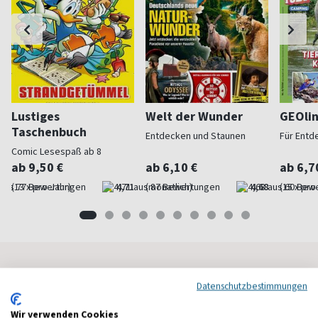
Lustiges
Welt der Wunder
GEOli
Taschenbuch
Entdecken und Staunen
Für Entd
Comic Lesespaß ab 8
ab 9,50 €
ab 6,10 €
ab 6,7
(13 x pro Jahr)
4,71
(monatlich)
4,68
(15 x pro
Frauenzeitschriften
Datenschutzbestimmungen
Wir verwenden Cookies