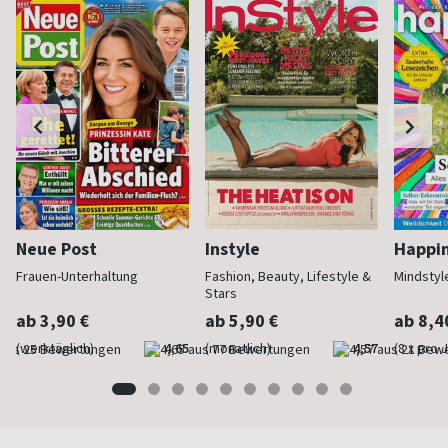
Neue Post
Instyle
Happi
Frauen-Unterhaltung
Fashion, Beauty, Lifestyle &
Mindstyl
Stars
ab 3,90 €
ab 5,90 €
ab 8,4
(werktäglich)
4,65
(monatlich)
4,57
(8 x pro 