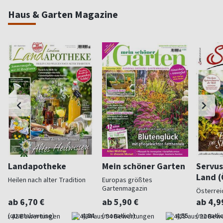
Haus & Garten Magazine
Landapotheke
Mein schöner Garten
Servus
Land (
Heilen nach alter Tradition
Europas größtes
Gartenmagazin
Österrei
ab 6,70 €
ab 5,90 €
ab 4,9
(quartalsweise)
4,84
(monatlich)
4,55
(monatlic