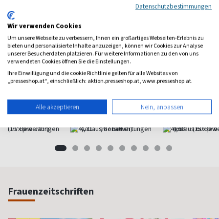
Datenschutzbestimmungen
Wir verwenden Cookies
Um unsere Webseite zu verbessern, Ihnen ein großartiges Webseiten-Erlebnis zu
bieten und personalisierte Inhalte anzuzeigen, können wir Cookies zur Analyse
unserer Besucherdaten platzieren. Für weitere Informationen zu den von uns
verwendeten Cookies öffnen Sie die Einstellungen.
Ihre Einwilligung und die cookie Richtlinie gelten für alle Websites von
Lustiges
Welt der Wunder
GEOli
„presseshop.at“, einschließlich: aktion.presseshop.at, www.presseshop.at.
Taschenbuch
Entdecken und Staunen
Für Entd
Comic Lesespaß ab 8
Alle akzeptieren
Nein, anpassen
ab 9,50 €
ab 6,10 €
ab 6,7
(13 x pro Jahr)
4,71
(monatlich)
4,68
(15 x pro
Frauenzeitschriften