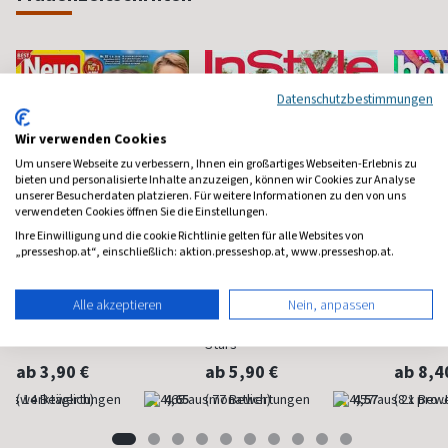
Datenschutzbestimmungen
Wir verwenden Cookies
Um unsere Webseite zu verbessern, Ihnen ein großartiges Webseiten-Erlebnis zu
bieten und personalisierte Inhalte anzuzeigen, können wir Cookies zur Analyse
unserer Besucherdaten platzieren. Für weitere Informationen zu den von uns
verwendeten Cookies öffnen Sie die Einstellungen.
Ihre Einwilligung und die cookie Richtlinie gelten für alle Websites von
„presseshop.at“, einschließlich: aktion.presseshop.at, www.presseshop.at.
Neue Post
Instyle
Happi
Alle akzeptieren
Nein, anpassen
Frauen-Unterhaltung
Fashion, Beauty, Lifestyle &
Mindstyl
Stars
ab 3,90 €
ab 5,90 €
ab 8,4
(werktäglich)
4,65
(monatlich)
4,57
(8 x pro 