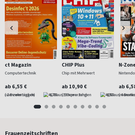
ct Magazin
CHIP Plus
N-Zon
Computertechnik
Chip mit Mehrwert
Nintendo
ab 6,55 €
ab 10,90 €
ab 6,5
(vierzehntäglich)
4,78
(13 x pro Jahr)
4,50
(monatlic
Frauenzeitschriften