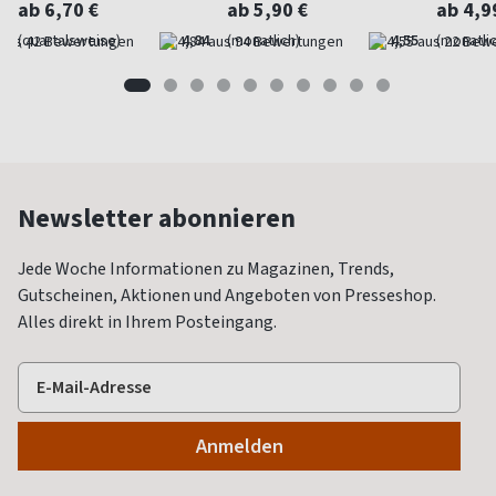
ab 6,70 €
ab 5,90 €
ab 4,9
(quartalsweise)
4,84
(monatlich)
4,55
(monatlic
Newsletter abonnieren
Jede Woche Informationen zu Magazinen, Trends,
Gutscheinen, Aktionen und Angeboten von Presseshop.
Alles direkt in Ihrem Posteingang.