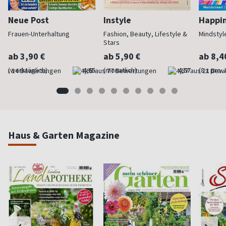
Neue Post
Instyle
Happi
Frauen-Unterhaltung
Fashion, Beauty, Lifestyle &
Mindstyl
Stars
ab 3,90 €
ab 5,90 €
ab 8,4
(werktäglich)
4,65
(monatlich)
4,57
(8 x pro 
Haus & Garten Magazine