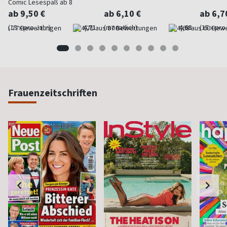
Comic Lesespaß ab 8
ab 9,50 €
ab 6,10 €
ab 6,7
(13 x pro Jahr)
4,71
(monatlich)
4,68
(15 x pro
Frauenzeitschriften