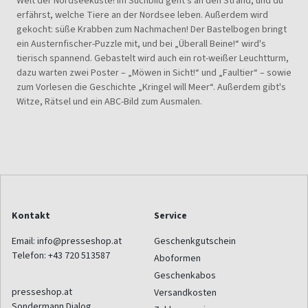
Welt der Nordseeküste! Im Suchbild geht's an den Strand, und du
erfährst, welche Tiere an der Nordsee leben. Außerdem wird
gekocht: süße Krabben zum Nachmachen! Der Bastelbogen bringt
ein Austernfischer-Puzzle mit, und bei „Überall Beine!“ wird's
tierisch spannend. Gebastelt wird auch ein rot-weißer Leuchtturm,
dazu warten zwei Poster – „Möwen in Sicht!“ und „Faultier“ – sowie
zum Vorlesen die Geschichte „Kringel will Meer“. Außerdem gibt's
Witze, Rätsel und ein ABC-Bild zum Ausmalen.
Kontakt
Service
Email:
info@presseshop.at
Geschenkgutschein
Telefon:
+43 720 513587
Aboformen
Geschenkabos
presseshop.at
Versandkosten
Sondermann Dialog