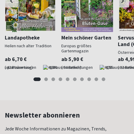
Landapotheke
Mein schöner Garten
Servus
Land (
Heilen nach alter Tradition
Europas größtes
Gartenmagazin
Österrei
ab 6,70 €
ab 5,90 €
ab 4,9
(quartalsweise)
4,84
(monatlich)
4,55
(monatlic
Newsletter abonnieren
Jede Woche Informationen zu Magazinen, Trends,