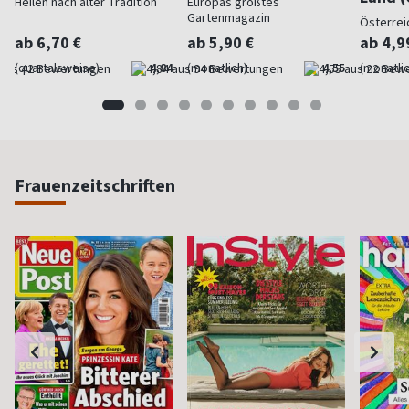
Heilen nach alter Tradition
Europas größtes
Gartenmagazin
Österrei
ab 6,70 €
ab 5,90 €
ab 4,9
(quartalsweise)
4,84
(monatlich)
4,55
(monatlic
Frauenzeitschriften