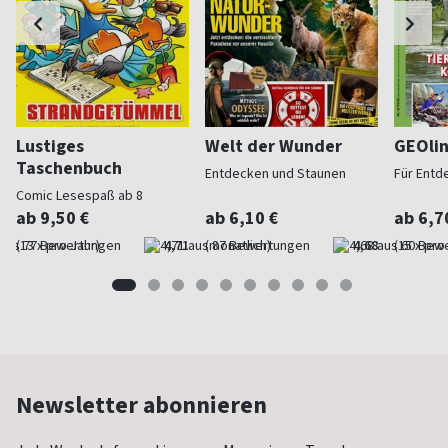
Lustiges
Welt der Wunder
GEOli
Taschenbuch
Entdecken und Staunen
Für Entd
Comic Lesespaß ab 8
ab 9,50 €
ab 6,10 €
ab 6,7
(13 x pro Jahr)
4,71
(monatlich)
4,68
(15 x pro
Newsletter abonnieren