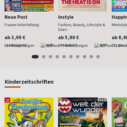
Neue Post
Instyle
Happi
Frauen-Unterhaltung
Fashion, Beauty, Lifestyle &
Mindstyl
Stars
ab 3,90 €
ab 5,90 €
ab 8,4
(werktäglich)
4,65
(monatlich)
4,57
(8 x pro 
Kinderzeitschriften