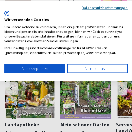
zum Geschenkabo-Finder
Datenschutzbestimmungen
Wir verwenden Cookies
Um unsere Webseite zu verbessern, Ihnen ein großartiges Webseiten-Erlebnis zu
bieten und personalisierte Inhalte anzuzeigen, können wir Cookies zur Analyse
Weitere Haus-Garten-Magazine
unserer Besucherdaten platzieren. Für weitere Informationen zu den von uns
verwendeten Cookies öffnen Sie die Einstellungen.
Ihre Einwilligung und die cookie Richtlinie gelten für alle Websites von
„presseshop.at“, einschließlich: aktion.presseshop.at, www.presseshop.at.
Alle akzeptieren
Nein, anpassen
Landapotheke
Mein schöner Garten
Servus
Land (