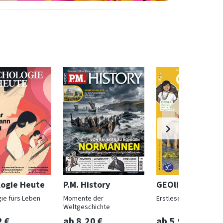
logie Heute
P.M. History
GEOlino Mini
ie fürs Leben
Momente der
Erstleser ab 5
Weltgeschichte
2 €
ab 8,20 €
ab 5,90 €