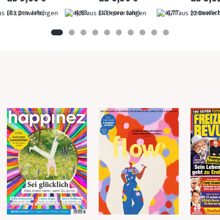
(8 x pro Jahr)
4,63
(13 x pro Jahr)
4,77
(monatlich