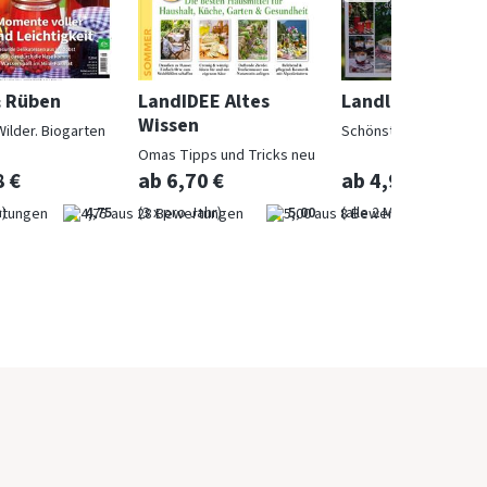
& Rüben
LandIDEE Altes
Landlust
Wissen
Wilder. Biogarten
Schönstes Landleben
Omas Tipps und Tricks neu
entdeckt
8 €
ab 6,70 €
ab 4,97 €
)
4,75
(3 x pro Jahr)
5,00
(alle 2 Monate)