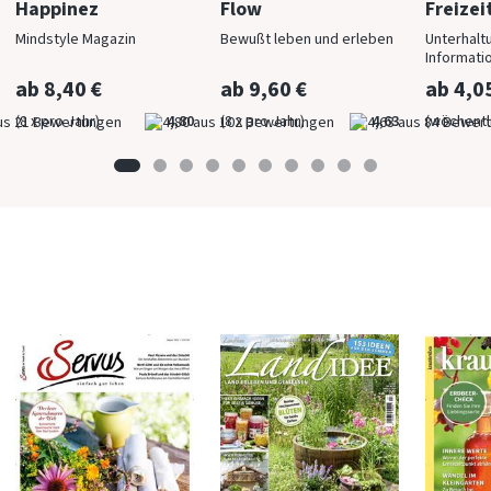
Happinez
Flow
Freizei
Mindstyle Magazin
Bewußt leben und erleben
Unterhalt
Informati
ab 8,40 €
ab 9,60 €
ab 4,0
(8 x pro Jahr)
4,80
(8 x pro Jahr)
4,63
(wöchentl