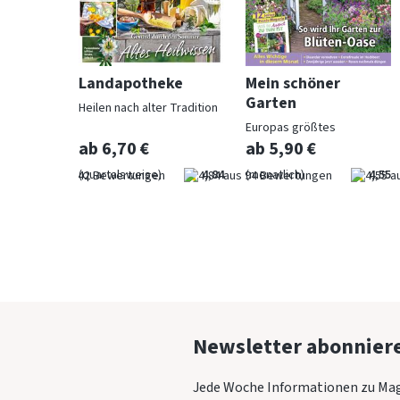
ohnen
Landapotheke
Mein schöner
Garten
Heilen nach alter Tradition
für
Europas größtes
Gartenmagazin
ab 6,70 €
ab 5,90 €
4,57
(quartalsweise)
4,84
(monatlich)
4,55
Newsletter abonnier
Jede Woche Informationen zu Mag