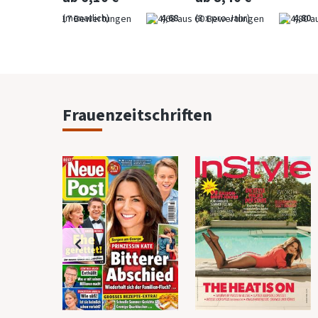
4,00
(monatlich)
4,68
(8 x pro Jahr)
4,80
Frauenzeitschriften