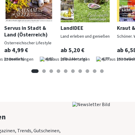
Servus in Stadt &
LandIDEE
Kraut 
Land (Österreich)
Land erleben und genießen
Schöner. 
Österreichischer Lifestyle
ab 4,99 €
ab 5,20 €
ab 6,5
(monatlich)
4,62
(alle 2 Monate)
4,77
(monatlich
en
azinen, Trends, Gutscheinen,