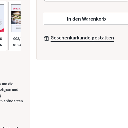
In den Warenkorb
Geschenkurkunde gestalten
012/2025
6
003/2026
002/2026
001/2026
011/
02.12.2025
26
03.03.2026
03.02.2026
03.01.2026
04.11
s um die
eligion und
g.
r veränderten