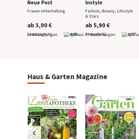
Neue Post
Instyle
 anzieht
Frauen-Unterhaltung
Fashion, Beauty, Lifestyle
& Stars
ab 3,90 €
ab 5,90 €
4,29
(werktäglich)
4,65
(monatlich)
4,57
Haus & Garten Magazine