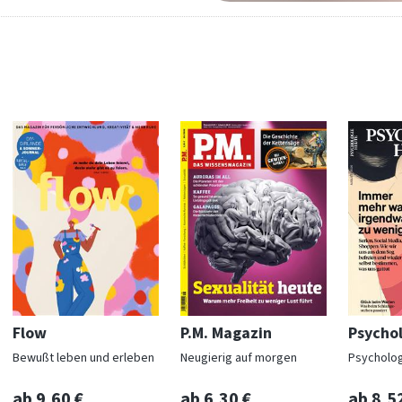
Flow
P.M. Magazin
Psycho
Bewußt leben und erleben
Neugierig auf morgen
Psycholog
ab 9,60 €
ab 6,30 €
ab 8,5