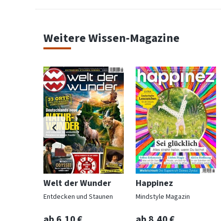
Weitere Wissen-Magazine
rainer
Welt der Wunder
Happinez
ntration
Entdecken und Staunen
Mindstyle Magazin
ab 6,10 €
ab 8,40 €