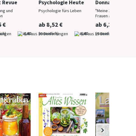
t Revue
Psychologie Heute
Donna
ung und
Psychologie fürs Leben
"Meine Zeit ist jetzt": 
on
Frauen ab 40
5 €
ab 8,52 €
ab 6,30 €
ich)
4,40
(monatlich)
4,40
(monatlich)