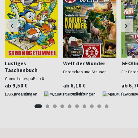
Lustiges
Welt der Wunder
GEOli
Taschenbuch
Entdecken und Staunen
Für Entd
Comic Lesespaß ab 8
ab 9,50 €
ab 6,10 €
ab 6,7
(13 x pro Jahr)
4,71
(monatlich)
4,68
(15 x pro