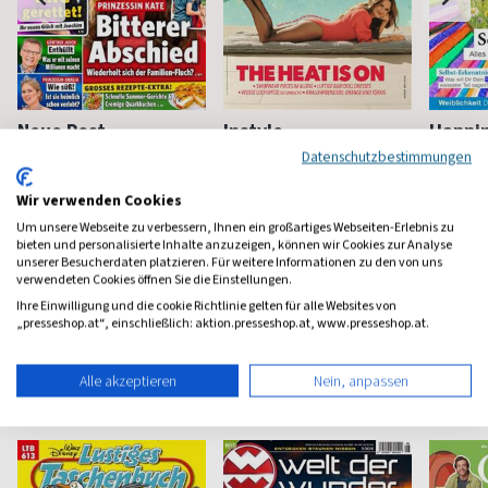
Neue Post
Instyle
Happi
Datenschutzbestimmungen
Frauen-Unterhaltung
Fashion, Beauty, Lifestyle &
Mindstyl
Stars
Wir verwenden Cookies
ab 3,90 €
ab 5,90 €
ab 8,4
Um unsere Webseite zu verbessern, Ihnen ein großartiges Webseiten-Erlebnis zu
(werktäglich)
4,65
(monatlich)
4,57
(8 x pro 
bieten und personalisierte Inhalte anzuzeigen, können wir Cookies zur Analyse
unserer Besucherdaten platzieren. Für weitere Informationen zu den von uns
verwendeten Cookies öffnen Sie die Einstellungen.
Ihre Einwilligung und die cookie Richtlinie gelten für alle Websites von
„presseshop.at“, einschließlich: aktion.presseshop.at, www.presseshop.at.
Kinderzeitschriften
Alle akzeptieren
Nein, anpassen