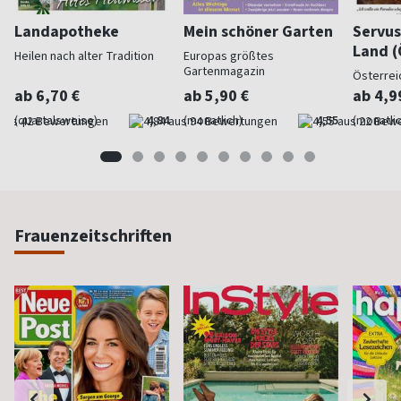
Landapotheke
Mein schöner Garten
Servus
Land (
Heilen nach alter Tradition
Europas größtes
Gartenmagazin
Österrei
ab 6,70 €
ab 5,90 €
ab 4,9
(quartalsweise)
4,84
(monatlich)
4,55
(monatlic
Frauenzeitschriften