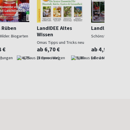
& Rüben
LandIDEE Altes
Landlust
Wissen
Wilder. Biogarten
Schönstes Landleben
Omas Tipps und Tricks neu
entdeckt
8 €
ab 6,70 €
ab 4,97 €
)
4,75
(3 x pro Jahr)
5,00
(alle 2 Monate)