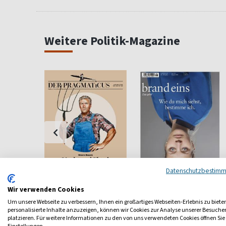
Weitere Politik-Magazine
Datenschutzbestim
Der Pragmaticus
Brand eins
Wir verwenden Cookies
Um unsere Webseite zu verbessern, Ihnen ein großartiges Webseiten-Erlebnis zu biete
o-So
Auf den Punkt gebracht
Wirtschaft Menschlich
personalisierte Inhalte anzuzeigen, können wir Cookies zur Analyse unserer Besuch
platzieren. Für weitere Informationen zu den von uns verwendeten Cookies öffnen Sie