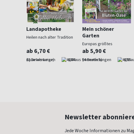
ohnen
Landapotheke
Mein schöner
Garten
Heilen nach alter Tradition
für
Europas größtes
Gartenmagazin
ab 6,70 €
ab 5,90 €
4,57
(quartalsweise)
4,84
(monatlich)
4,55
Newsletter abonnier
Jede Woche Informationen zu Mag