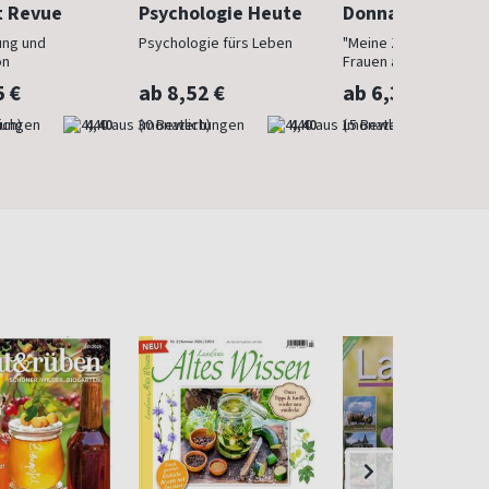
t Revue
Psychologie Heute
Donna
ung und
Psychologie fürs Leben
"Meine Zeit ist jetzt": 
on
Frauen ab 40
5 €
ab 8,52 €
ab 6,30 €
ich)
4,40
(monatlich)
4,40
(monatlich)