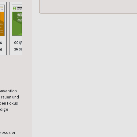
001/2026
002/2026
012/
003/2026
004/2026
6
25.12.2025
22.01.2026
27.11
26.02.2026
26.03.2026
26
onvention
 Frauen und
 den Fokus
ndige
ozess der