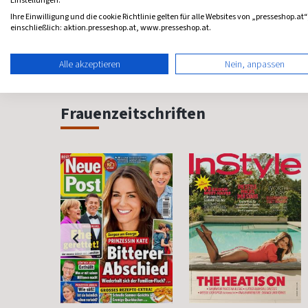
ab 6,00 €
ab 12,60 €
Einstellungen.
Ihre Einwilligung und die cookie Richtlinie gelten für alle Websites von „presseshop.at“
4,00
(10 x pro Jahr)
5,00
(10 x pro Jahr)
4,88
einschließlich: aktion.presseshop.at, www.presseshop.at.
Alle akzeptieren
Nein, anpassen
Frauenzeitschriften