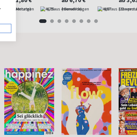
ab 11,80 €
ab 6,70 €
ab 3,6
,
(alle 2 Monate)
4,75
(monatlich)
4,67
(22 x pro 