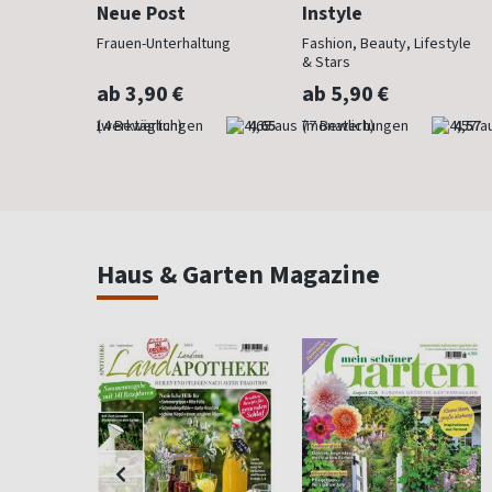
Neue Post
Instyle
 anzieht
Frauen-Unterhaltung
Fashion, Beauty, Lifestyle
& Stars
ab 3,90 €
ab 5,90 €
4,29
(werktäglich)
4,65
(monatlich)
4,57
Haus & Garten Magazine