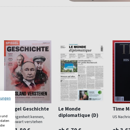
mungen
Spiegel Geschichte
Le Monde
Time M
diplomatique (D)
n und
Vergangenheit kennen,
US Nachri
erdaten
Gegenwart verstehen
 die