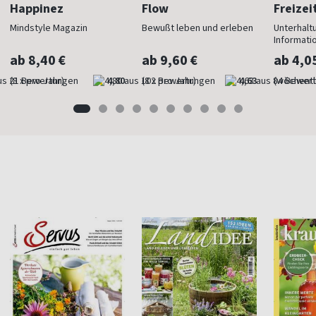
Happinez
Flow
Freizei
Mindstyle Magazin
Bewußt leben und erleben
Unterhalt
Informati
ab 8,40 €
ab 9,60 €
ab 4,0
(8 x pro Jahr)
4,80
(8 x pro Jahr)
4,63
(wöchentl