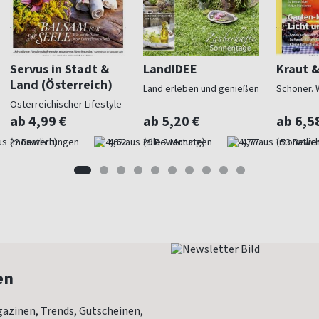
Servus in Stadt &
LandIDEE
Kraut 
Land (Österreich)
Land erleben und genießen
Schöner. 
Österreichischer Lifestyle
ab 4,99 €
ab 5,20 €
ab 6,5
(monatlich)
4,62
(alle 2 Monate)
4,77
(monatlich
en
azinen, Trends, Gutscheinen,