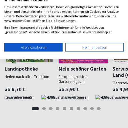
Um unsere Webseite zu verbessern, Ihnen ein großartiges Webseiten-Erlebnis zu
bieten und personalisierte Inhalte anzuzeigen, können wir Cookies zur Analyse
unserer Besucherdaten platzieren. Für weitere Informationen zu den von uns
verwendeten Cookies öffnen Sie die Einstellungen.
Ihre Einwilligung und die cookie Richtlinie gelten für alle Websites von
„presseshop.at“, einschließlich: aktion.presseshop.at, www.presseshop.at.
Alle akzeptieren
Nein, anpassen
Landapotheke
Mein schöner Garten
Servus
Land (
Heilen nach alter Tradition
Europas größtes
Gartenmagazin
Österrei
ab 6,70 €
ab 5,90 €
ab 4,9
(quartalsweise)
4,84
(monatlich)
4,55
(monatlic