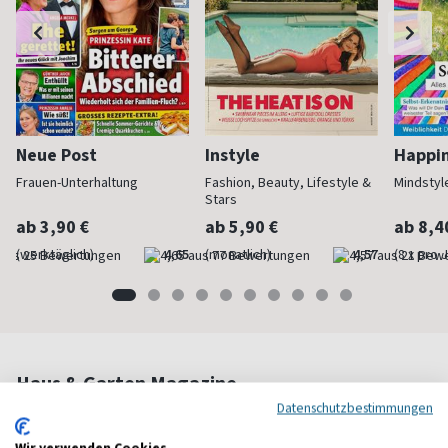
Neue Post
Instyle
Happi
Frauen-Unterhaltung
Fashion, Beauty, Lifestyle &
Mindstyl
Stars
ab 3,90 €
ab 5,90 €
ab 8,4
(werktäglich)
4,65
(monatlich)
4,57
(8 x pro 
Haus & Garten Magazine
Datenschutzbestimmungen
Wir verwenden Cookies