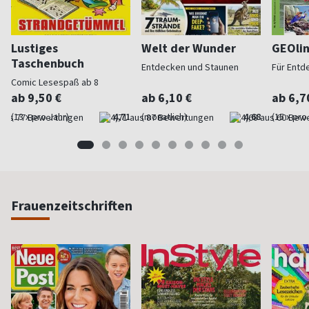
Lustiges
Welt der Wunder
GEOli
Taschenbuch
Entdecken und Staunen
Für Entd
Comic Lesespaß ab 8
ab 9,50 €
ab 6,10 €
ab 6,7
(13 x pro Jahr)
4,71
(monatlich)
4,68
(15 x pro
Frauenzeitschriften