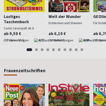
Lustiges
Welt der Wunder
GEOli
Taschenbuch
Entdecken und Staunen
Für Entd
Comic Lesespaß ab 8
ab 9,50 €
ab 6,10 €
ab 6,7
(13 x pro Jahr)
4,71
(monatlich)
4,68
(15 x pro
Frauenzeitschriften