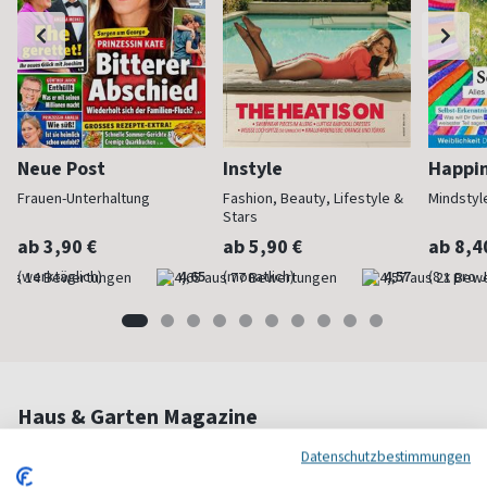
Neue Post
Instyle
Happi
Frauen-Unterhaltung
Fashion, Beauty, Lifestyle &
Mindstyl
Stars
ab 3,90 €
ab 5,90 €
ab 8,4
(werktäglich)
4,65
(monatlich)
4,57
(8 x pro 
Haus & Garten Magazine
Datenschutzbestimmungen