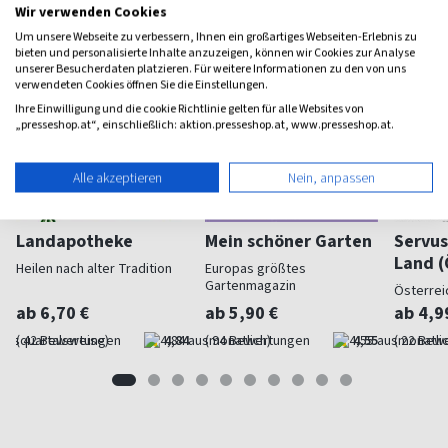
Wir verwenden Cookies
Um unsere Webseite zu verbessern, Ihnen ein großartiges Webseiten-Erlebnis zu
bieten und personalisierte Inhalte anzuzeigen, können wir Cookies zur Analyse
unserer Besucherdaten platzieren. Für weitere Informationen zu den von uns
verwendeten Cookies öffnen Sie die Einstellungen.
Ihre Einwilligung und die cookie Richtlinie gelten für alle Websites von
„presseshop.at“, einschließlich: aktion.presseshop.at, www.presseshop.at.
Alle akzeptieren
Nein, anpassen
Landapotheke
Mein schöner Garten
Servus
Land (
Heilen nach alter Tradition
Europas größtes
Gartenmagazin
Österrei
ab 6,70 €
ab 5,90 €
ab 4,9
(quartalsweise)
4,84
(monatlich)
4,55
(monatlic