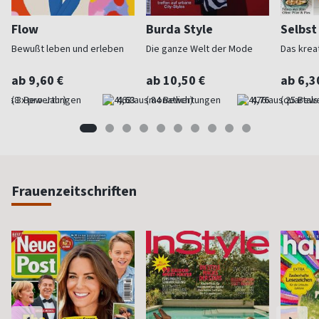
Flow
Burda Style
Selbs
Bewußt leben und erleben
Die ganze Welt der Mode
Das krea
ab 9,60 €
ab 10,50 €
ab 6,3
(8 x pro Jahr)
4,63
(monatlich)
4,76
(quartal
Frauenzeitschriften