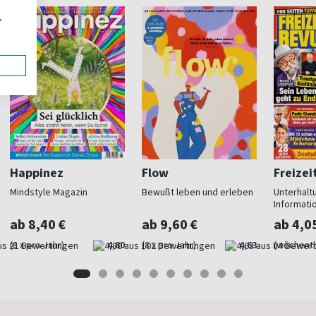
,
Happinez
Flow
Freizei
Mindstyle Magazin
Bewußt leben und erleben
Unterhalt
Informati
ab 8,40 €
ab 9,60 €
ab 4,0
(8 x pro Jahr)
4,80
(8 x pro Jahr)
4,63
(wöchentl