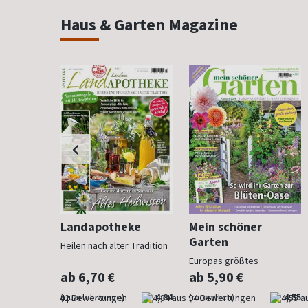
Haus & Garten Magazine
ohnen
Landapotheke
Mein schöner
Garten
Heilen nach alter Tradition
für
Europas größtes
Gartenmagazin
ab 6,70 €
ab 5,90 €
4,57
(quartalsweise)
4,84
(monatlich)
4,55