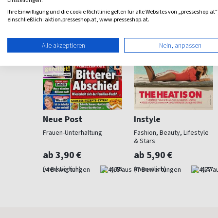
Einstellungen.
Ihre Einwilligung und die cookie Richtlinie gelten für alle Websites von „presseshop.at“
einschließlich: aktion.presseshop.at, www.presseshop.at.
Alle akzeptieren
Nein, anpassen
Neue Post
Instyle
 anzieht
Frauen-Unterhaltung
Fashion, Beauty, Lifestyle
& Stars
ab 3,90 €
ab 5,90 €
4,29
(werktäglich)
4,65
(monatlich)
4,57