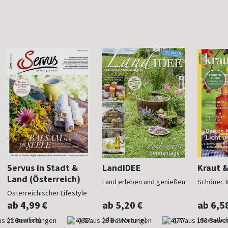
Servus in Stadt &
LandIDEE
Kraut 
Land (Österreich)
Land erleben und genießen
Schöner. 
Österreichischer Lifestyle
ab 4,99 €
ab 5,20 €
ab 6,5
(monatlich)
4,62
(alle 2 Monate)
4,77
(monatlich