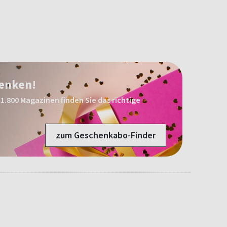
henken!
1.800 Magazinen finden Sie das richtige
zum Geschenkabo-Finder