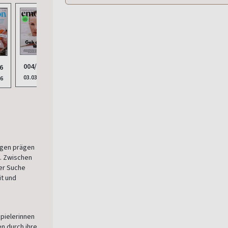
011/
001/2026
003/2026
004/2026
012/2025
6
07.10
02.12.2025
03.02.2026
03.03.2026
04.11.2025
26
ngen prägen
. Zwischen
er Suche
it und
spielerinnen
en durch ihre