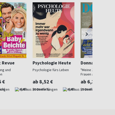
t Revue
Psychologie Heute
Donna
ung und
Psychologie fürs Leben
"Meine Zeit ist jetzt": 
on
Frauen ab 40
5 €
ab 8,52 €
ab 6,30 €
ich)
4,40
(monatlich)
4,40
(monatlich)