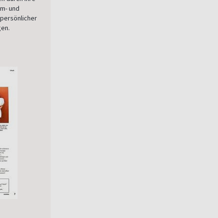
ilm- und
 persönlicher
gen.