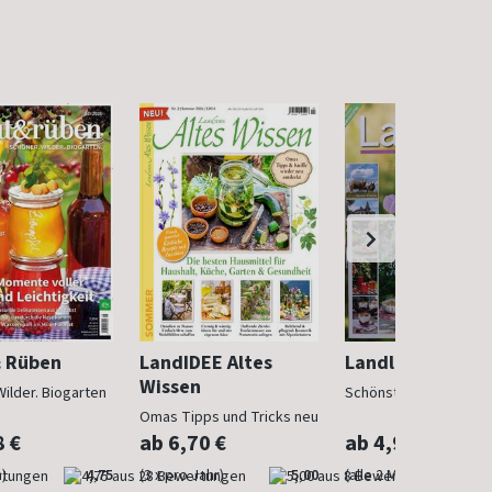
& Rüben
LandIDEE Altes
Landlust
Wissen
Wilder. Biogarten
Schönstes Landleben
Omas Tipps und Tricks neu
entdeckt
8 €
ab 6,70 €
ab 4,97 €
)
4,75
(3 x pro Jahr)
5,00
(alle 2 Monate)