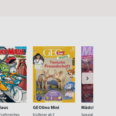
Maus
GEOlino Mini
Mädchen
 Lehrreiches
Erstleser ab 5
Spezialzeitschrift für