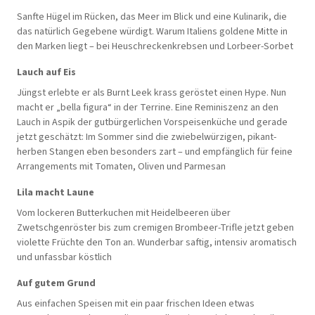
Sanfte Hügel im Rücken, das Meer im Blick und eine Kulinarik, die
das natürlich Gegebene würdigt. Warum Italiens goldene Mitte in
den Marken liegt – bei Heuschreckenkrebsen und Lorbeer-Sorbet
Lauch auf Eis
Jüngst erlebte er als Burnt Leek krass geröstet einen Hype. Nun
macht er „bella figura“ in der Terrine. Eine Reminiszenz an den
Lauch in Aspik der gutbürgerlichen Vorspeisenküche und gerade
jetzt geschätzt: Im Sommer sind die zwiebelwürzigen, pikant-
herben Stangen eben besonders zart – und empfänglich für feine
Arrangements mit Tomaten, Oliven und Parmesan
Lila macht Laune
Vom lockeren Butterkuchen mit Heidelbeeren über
Zwetschgenröster bis zum cremigen Brombeer-Trifle jetzt geben
violette Früchte den Ton an. Wunderbar saftig, intensiv aromatisch
und unfassbar köstlich
Auf gutem Grund
Aus einfachen Speisen mit ein paar frischen Ideen etwas