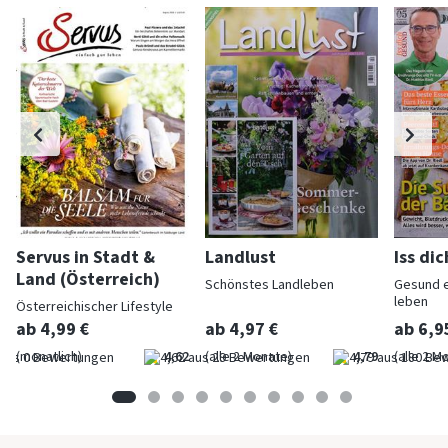
Servus in Stadt &
Landlust
Iss di
Land (Österreich)
Schönstes Landleben
Gesund 
leben
Österreichischer Lifestyle
ab 4,99 €
ab 4,97 €
ab 6,9
(monatlich)
4,62
(alle 2 Monate)
4,79
(alle 2 M