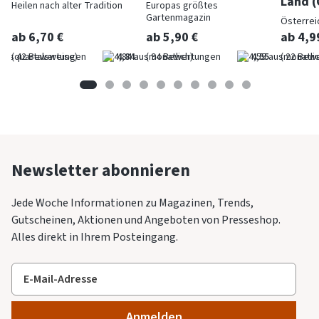
Land (
Heilen nach alter Tradition
Europas größtes
Gartenmagazin
Österrei
ab 6,70 €
ab 5,90 €
ab 4,9
(quartalsweise)
4,84
(monatlich)
4,55
(monatlic
Newsletter abonnieren
Jede Woche Informationen zu Magazinen, Trends,
Gutscheinen, Aktionen und Angeboten von Presseshop.
Alles direkt in Ihrem Posteingang.