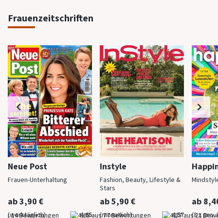
Frauenzeitschriften
Neue Post
Instyle
Happi
Frauen-Unterhaltung
Fashion, Beauty, Lifestyle &
Mindstyl
Stars
ab 3,90 €
ab 5,90 €
ab 8,4
(werktäglich)
4,65
(monatlich)
4,57
(8 x pro 