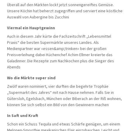
Überall auf den Märkten lockt jetzt sonnengereiftes Gemüse.
Unsere Köchin hat beherzt zugegriffen und serviert eine köstliche
Auswahl von Aubergine bis Zucchini
Viermal ein Hauptgewinn
Auch in diesem Jahr kürte die Fachzeitschrift „Lebensmittel
Praxis“ die besten Supermärkte unseres Landes. Als
Medienpartner war »essen&amp;trinken« bei der großen
Preisverleihung dabei Küchenchef Achim Ellmer kreierte das
Galadinner. Die Rezepte zum Nachkochen plus die Sieger des
Abends
Wo die Märkte super sind
Zwölf waren nominiert, vier durften die begehrte Trophäe
„Supermarkt des Jahres“ mit nach Hause nehmen. Falls Sie in
Gütersloh, Egelsbach, München oder Biberach an der Riß wohnen,
können Sie sich selbst ein Bild von den Gewinnern machen
In Saft und Kraft
Schon ein Schuss Tequila und etwas Schärfe genügen, um einem
Melonen-Smoothie mexikanisches Flair einzuhauchen. Leicht und