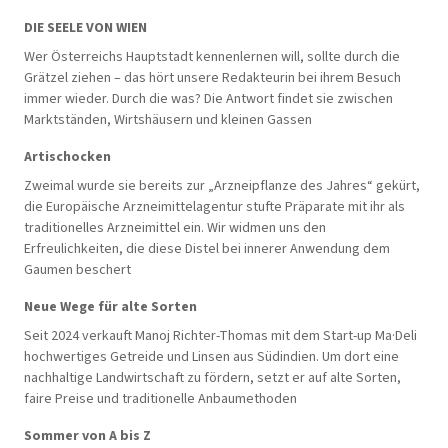
DIE SEELE VON WIEN
Wer Österreichs Hauptstadt kennenlernen will, sollte durch die
Grätzel ziehen – das hört unsere Redakteurin bei ihrem Besuch
immer wieder. Durch die was? Die Antwort findet sie zwischen
Marktständen, Wirtshäusern und kleinen Gassen
Artischocken
Zweimal wurde sie bereits zur „Arzneipflanze des Jahres“ gekürt,
die Europäische Arzneimittelagentur stufte Präparate mit ihr als
traditionelles Arzneimittel ein. Wir widmen uns den
Erfreulichkeiten, die diese Distel bei innerer Anwendung dem
Gaumen beschert
Neue Wege für alte Sorten
Seit 2024 verkauft Manoj Richter-Thomas mit dem Start-up Ma·Deli
hochwertiges Getreide und Linsen aus Südindien. Um dort eine
nachhaltige Landwirtschaft zu fördern, setzt er auf alte Sorten,
faire Preise und traditionelle Anbaumethoden
Sommer von A bis Z