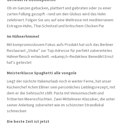
Ob im Ganzen gebacken, plattiert und gebraten oder zu einer
zarten Füllung gezupft - rund um den Globus wird das Huhn
zelebriert. Folgen Sie uns auf eine Weltreise mit mediterranem
Estragon-Huhn, Thai-Schnitzel und britischem Chicken Pie
Im Hühnerhimmel
Mit kompromisslosem Fokus aufs Produkt hat sich das Berliner
Restaurant „Stoke” zur Top-Adresse für perfekt zubereitetes
Hühnerfleisch entwickelt. »e&amp;t«-Redakteur Benedikt Ernst
hat’s getestet
Meisterklasse Spaghetti alle vongole
Liegt der nächste Italienurlaub noch in weiter Ferne, hat unser
Küchenchef Achim Ellmer sein persönliches Lieblingsrezept, mit
dem er die Sehnsucht stillt. Pasta mit Venusmuscheln und
frittierten Meeresfrüchten. Zwei Mittelmeer-Klassiker, die unter
seiner Anleitung zubereitet wie im schönsten Strandlokal
schmecken
Die beste Zeit ist jetzt