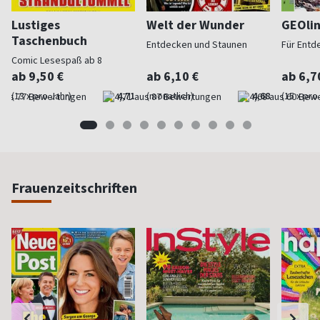
Lustiges
Welt der Wunder
GEOli
Taschenbuch
Entdecken und Staunen
Für Entd
Comic Lesespaß ab 8
ab 9,50 €
ab 6,10 €
ab 6,7
(13 x pro Jahr)
4,71
(monatlich)
4,68
(15 x pro
Frauenzeitschriften