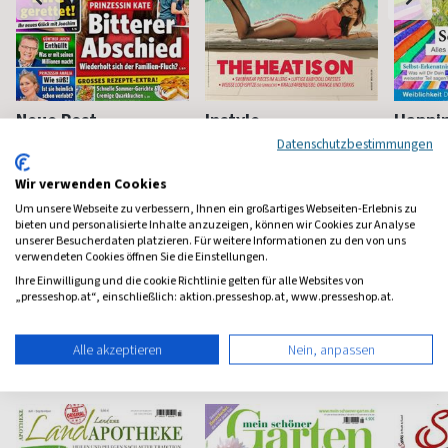
Neue Post
Instyle
Happi
Datenschutzbestimmungen
Frauen-Unterhaltung
Fashion, Beauty, Lifestyle &
Mindstyl
Stars
Wir verwenden Cookies
ab 3,90 €
ab 5,90 €
ab 8,4
Um unsere Webseite zu verbessern, Ihnen ein großartiges Webseiten-Erlebnis zu
(werktäglich)
4,65
(monatlich)
4,57
(8 x pro 
bieten und personalisierte Inhalte anzuzeigen, können wir Cookies zur Analyse
unserer Besucherdaten platzieren. Für weitere Informationen zu den von uns
verwendeten Cookies öffnen Sie die Einstellungen.
Ihre Einwilligung und die cookie Richtlinie gelten für alle Websites von
„presseshop.at“, einschließlich: aktion.presseshop.at, www.presseshop.at.
Haus & Garten Magazine
Alle akzeptieren
Nein, anpassen