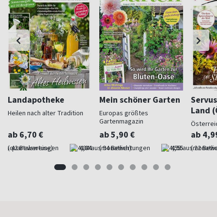
Landapotheke
Mein schöner Garten
Servus
Land (
Heilen nach alter Tradition
Europas größtes
Gartenmagazin
Österrei
ab 6,70 €
ab 5,90 €
ab 4,9
(quartalsweise)
4,84
(monatlich)
4,55
(monatlic