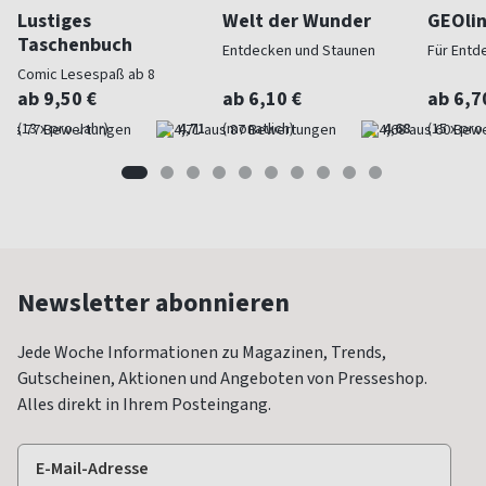
Lustiges
Welt der Wunder
GEOli
Taschenbuch
Entdecken und Staunen
Für Entd
Comic Lesespaß ab 8
ab 9,50 €
ab 6,10 €
ab 6,7
(13 x pro Jahr)
4,71
(monatlich)
4,68
(15 x pro
Newsletter abonnieren
Jede Woche Informationen zu Magazinen, Trends,
Gutscheinen, Aktionen und Angeboten von Presseshop.
Alles direkt in Ihrem Posteingang.