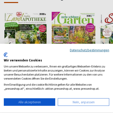
Datenschutzbestimmungen
Wir verwenden Cookies
Um unsere Webseite zu verbessern, Ihnen ein großartiges Webseiten-Erlebnis zu
bieten und personalisierte Inhalte anzuzeigen, können wir Cookies zur Analyse
Landapotheke
Mein schöner Garten
Servus
unserer Besucherdaten platzieren. Für weitere Informationen zu den von uns
verwendeten Cookies öffnen Sie die Einstellungen.
Land (
Heilen nach alter Tradition
Europas größtes
Ihre Einwilligung und die cookie Richtlinie gelten für alle Websites von
Gartenmagazin
Österrei
„presseshop.at“, einschließlich: aktion.presseshop.at, www.presseshop.at.
ab 6,70 €
ab 5,90 €
ab 4,9
(quartalsweise)
4,84
(monatlich)
4,55
(monatlic
Alle akzeptieren
Nein, anpassen