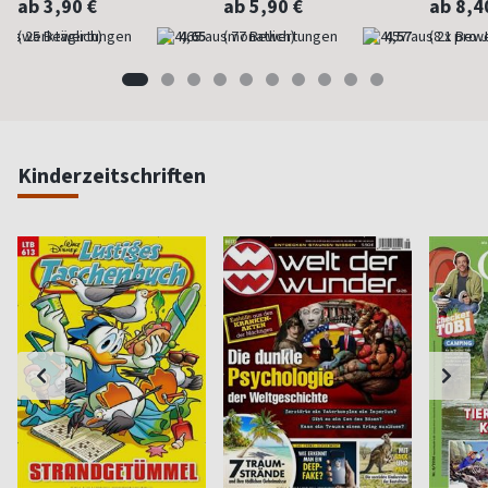
ab 3,90 €
ab 5,90 €
ab 8,4
(werktäglich)
4,65
(monatlich)
4,57
(8 x pro 
Kinderzeitschriften