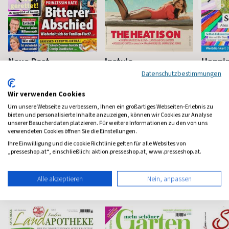
Neue Post
Instyle
Happi
Datenschutzbestimmungen
Frauen-Unterhaltung
Fashion, Beauty, Lifestyle &
Mindstyl
Stars
Wir verwenden Cookies
ab 3,90 €
ab 5,90 €
ab 8,4
Um unsere Webseite zu verbessern, Ihnen ein großartiges Webseiten-Erlebnis zu
(werktäglich)
4,65
(monatlich)
4,57
(8 x pro 
bieten und personalisierte Inhalte anzuzeigen, können wir Cookies zur Analyse
unserer Besucherdaten platzieren. Für weitere Informationen zu den von uns
verwendeten Cookies öffnen Sie die Einstellungen.
Ihre Einwilligung und die cookie Richtlinie gelten für alle Websites von
„presseshop.at“, einschließlich: aktion.presseshop.at, www.presseshop.at.
Haus & Garten Magazine
Alle akzeptieren
Nein, anpassen