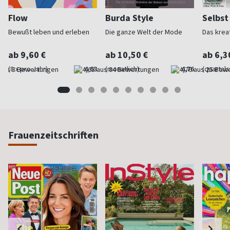
Flow
Burda Style
Selbs
Bewußt leben und erleben
Die ganze Welt der Mode
Das krea
ab 9,60 €
ab 10,50 €
ab 6,3
(8 x pro Jahr)
4,63
(monatlich)
4,76
(quartal
Frauenzeitschriften