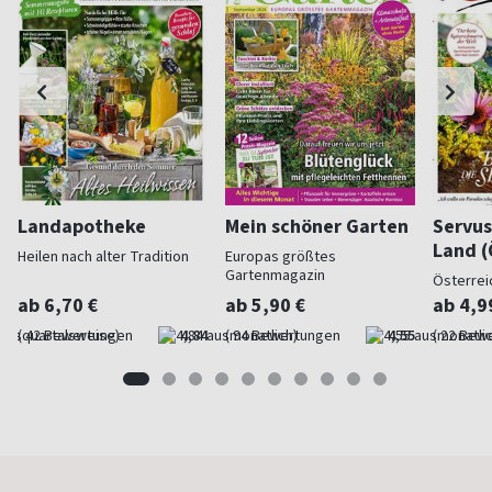
Landapotheke
Mein schöner Garten
Servus
Land (
Heilen nach alter Tradition
Europas größtes
Gartenmagazin
Österrei
ab 6,70 €
ab 5,90 €
ab 4,9
(quartalsweise)
4,84
(monatlich)
4,55
(monatlic