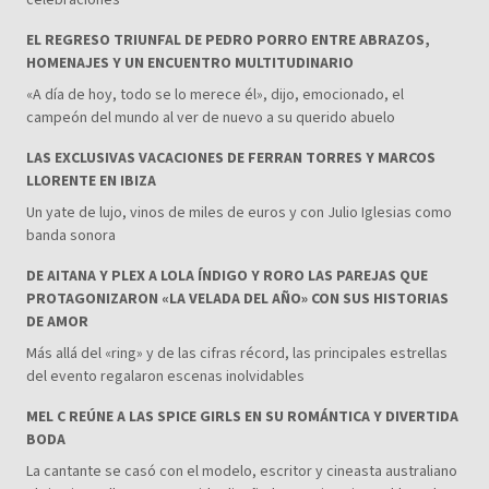
EL REGRESO TRIUNFAL DE PEDRO PORRO ENTRE ABRAZOS,
HOMENAJES Y UN ENCUENTRO MULTITUDINARIO
«A día de hoy, todo se lo merece él», dijo, emocionado, el
campeón del mundo al ver de nuevo a su querido abuelo
LAS EXCLUSIVAS VACACIONES DE FERRAN TORRES Y MARCOS
LLORENTE EN IBIZA
Un yate de lujo, vinos de miles de euros y con Julio Iglesias como
banda sonora
DE AITANA Y PLEX A LOLA ÍNDIGO Y RORO LAS PAREJAS QUE
PROTAGONIZARON «LA VELADA DEL AÑO» CON SUS HISTORIAS
DE AMOR
Más allá del «ring» y de las cifras récord, las principales estrellas
del evento regalaron escenas inolvidables
MEL C REÚNE A LAS SPICE GIRLS EN SU ROMÁNTICA Y DIVERTIDA
BODA
La cantante se casó con el modelo, escritor y cineasta australiano