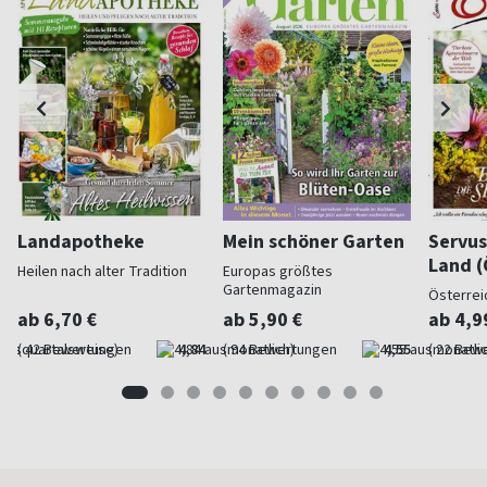
Landapotheke
Mein schöner Garten
Servus
Land (
Heilen nach alter Tradition
Europas größtes
Gartenmagazin
Österrei
ab 6,70 €
ab 5,90 €
ab 4,9
(quartalsweise)
4,84
(monatlich)
4,55
(monatlic