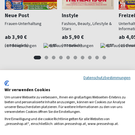
Neue Post
Instyle
Freize
Frauen-Unterhaltung
Fashion, Beauty, Lifestyle &
Unterhal
Stars
Informat
ab 3,90 €
ab 5,90 €
ab 4,0
(werktäglich)
4,65
(monatlich)
4,57
(wöchent
Datenschutzbestimmungen
Frauenzeitschriften
Wir verwenden Cookies
Um unsere Webseite zu verbessern, Ihnen ein großartiges Webseiten-Erlebnis zu
bieten und personalisierte Inhalte anzuzeigen, können wir Cookies zur Analyse
unserer Besucherdaten platzieren. Für weitere Informationen zu den von uns
verwendeten Cookies öffnen Sie die Einstellungen.
Ihre Einwilligung und die cookie Richtlinie gelten für alle Websites von
„presseshop.at“, einschließlich: aktion.presseshop.at, www.presseshop.at.