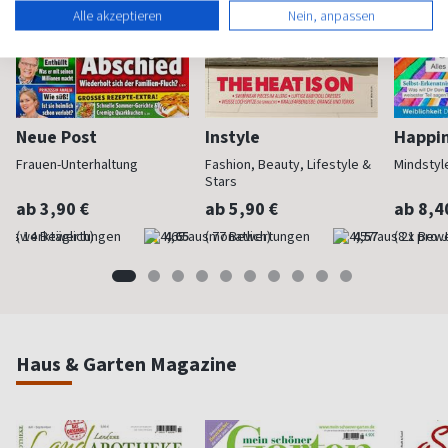
Alle akzeptieren
Nein, anpassen
Neue Post
Instyle
Happi
Frauen-Unterhaltung
Fashion, Beauty, Lifestyle &
Mindstyl
Stars
ab 3,90 €
ab 5,90 €
ab 8,4
(werktäglich)
4,65
(monatlich)
4,57
(8 x pro 
Haus & Garten Magazine