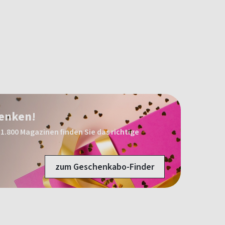
henken!
1.800 Magazinen finden Sie das richtige
zum Geschenkabo-Finder