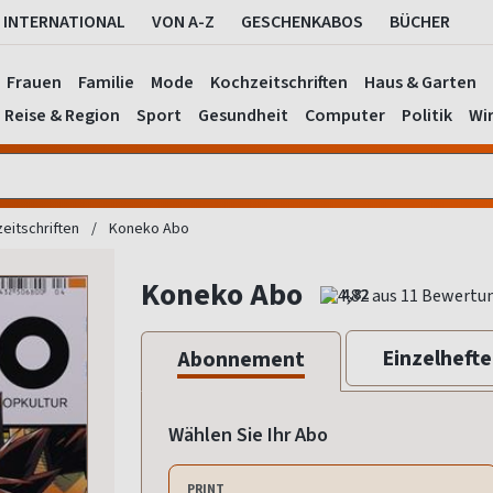
INTERNATIONAL
VON A-Z
GESCHENKABOS
BÜCHER
Frauen
Familie
Mode
Kochzeitschriften
Haus & Garten
Reise & Region
Sport
Gesundheit
Computer
Politik
Wir
eitschriften
Koneko Abo
Koneko Abo
4,82
Einzelhefte
Abonnement
Wählen Sie Ihr Abo
PRINT