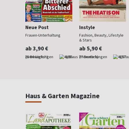
Neue Post
Instyle
der Mode
Frauen-Unterhaltung
Fashion, Beauty, Lifestyle
& Stars
ab 3,90 €
ab 5,90 €
4,76
(werktäglich)
4,65
(monatlich)
4,57
Haus & Garten Magazine