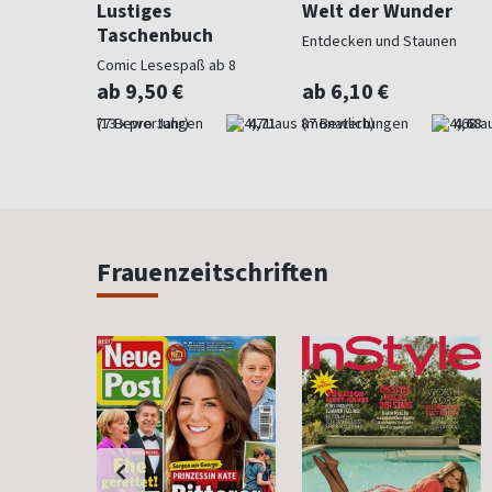
Lustiges
Welt der Wunder
Taschenbuch
ndliche
Entdecken und Staunen
Comic Lesespaß ab 8
ab 9,50 €
ab 6,10 €
4,53
(13 x pro Jahr)
4,71
(monatlich)
4,68
Frauenzeitschriften