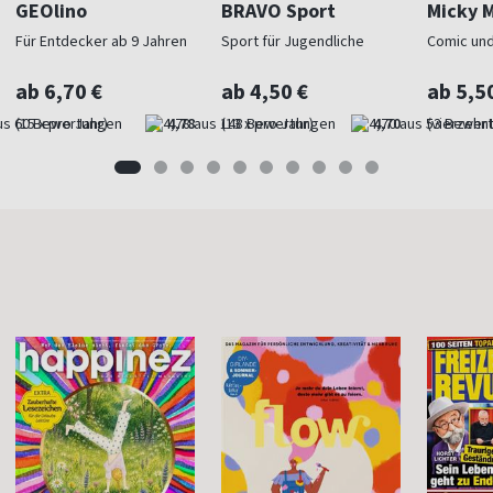
GEOlino
BRAVO Sport
Micky 
Für Entdecker ab 9 Jahren
Sport für Jugendliche
Comic und
ab 6,70 €
ab 4,50 €
ab 5,5
(15 x pro Jahr)
4,78
(13 x pro Jahr)
4,70
(vierzehnt