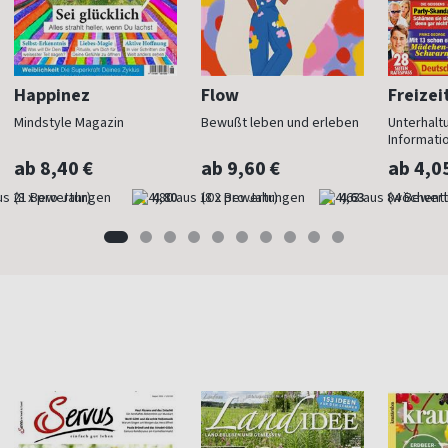
Happinez
Flow
Freizei
Mindstyle Magazin
Bewußt leben und erleben
Unterhalt
Informati
ab 8,40 €
ab 9,60 €
ab 4,0
(8 x pro Jahr)
4,80
(8 x pro Jahr)
4,63
(wöchentl