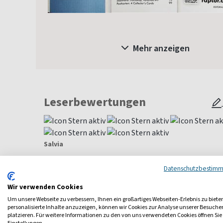
Mehr anzeigen
Leserbewertungen
Salvia
Immer unterhaltsame Zeitschrift mit viel Abwechslung zum 
Datenschutzbestim
begeistert der Inhalt wirklich in jeder einzigen Zeitschrift. 
in so ziemlich jedem Alter vertreten. Es werden Themen be
Wir verwenden Cookies
Cosplay, Japanese Lifestyle, J-Pop, K-Pop, Doramas, K-Dram
Um unsere Webseite zu verbessern, Ihnen ein großartiges Webseiten-Erlebnis zu biete
Brief(Mail)freundschaften, Mangas und sogar Poster sind vor
personalisierte Inhalte anzuzeigen, können wir Cookies zur Analyse unserer Besuch
Zeitschrift und finde sie ist etwas besonderes, wenn man v
platzieren. Für weitere Informationen zu den von uns verwendeten Cookies öffnen Sie