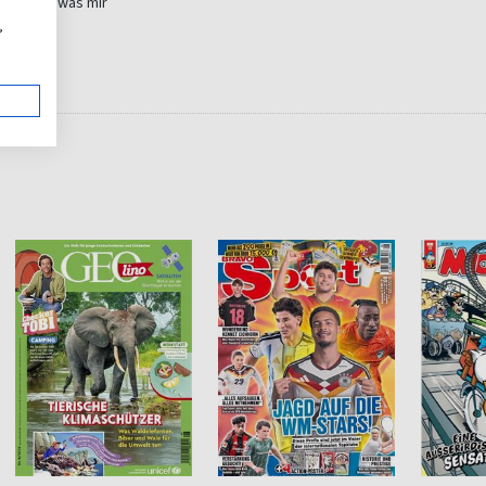
s einzige was mir
,