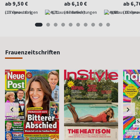
ab 9,50 €
ab 6,10 €
ab 6,7
(13 x pro Jahr)
4,71
(monatlich)
4,68
(15 x pro
Frauenzeitschriften