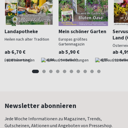
Landapotheke
Mein schöner Garten
Servus
Land (
Heilen nach alter Tradition
Europas größtes
Gartenmagazin
Österrei
ab 6,70 €
ab 5,90 €
ab 4,9
(quartalsweise)
4,84
(monatlich)
4,55
(monatlic
Newsletter abonnieren
Jede Woche Informationen zu Magazinen, Trends,
Gutscheinen, Aktionen und Angeboten von Presseshop.