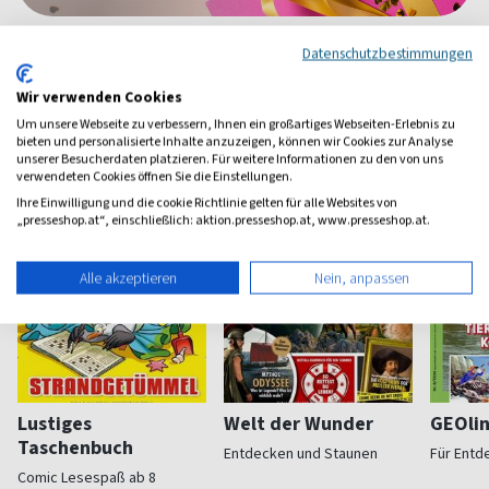
Datenschutzbestimmungen
Weitere Kinder-Jugend-Magazine
Wir verwenden Cookies
Um unsere Webseite zu verbessern, Ihnen ein großartiges Webseiten-Erlebnis zu
bieten und personalisierte Inhalte anzuzeigen, können wir Cookies zur Analyse
unserer Besucherdaten platzieren. Für weitere Informationen zu den von uns
verwendeten Cookies öffnen Sie die Einstellungen.
Ihre Einwilligung und die cookie Richtlinie gelten für alle Websites von
„presseshop.at“, einschließlich: aktion.presseshop.at, www.presseshop.at.
Alle akzeptieren
Nein, anpassen
Lustiges
Welt der Wunder
GEOli
Taschenbuch
Entdecken und Staunen
Für Entd
Comic Lesespaß ab 8