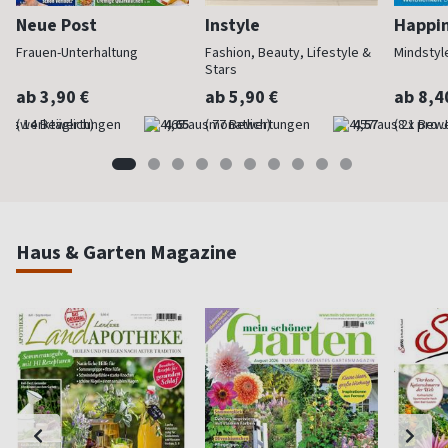
Neue Post
Instyle
Happi
Frauen-Unterhaltung
Fashion, Beauty, Lifestyle &
Mindstyl
Stars
ab 3,90 €
ab 5,90 €
ab 8,4
(werktäglich)
4,65
(monatlich)
4,57
(8 x pro 
Haus & Garten Magazine