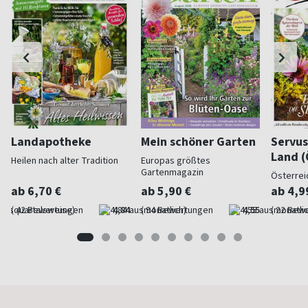
Landapotheke
Mein schöner Garten
Servus
Land (
Heilen nach alter Tradition
Europas größtes
Gartenmagazin
Österrei
ab 6,70 €
ab 5,90 €
ab 4,9
(quartalsweise)
4,84
(monatlich)
4,55
(monatlic