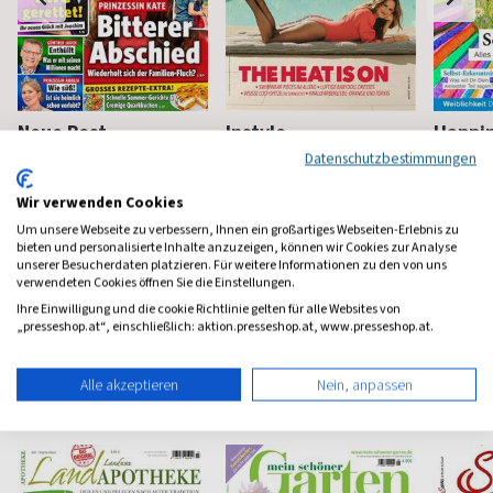
Neue Post
Instyle
Happi
Datenschutzbestimmungen
Frauen-Unterhaltung
Fashion, Beauty, Lifestyle &
Mindstyl
Stars
Wir verwenden Cookies
ab 3,90 €
ab 5,90 €
ab 8,4
Um unsere Webseite zu verbessern, Ihnen ein großartiges Webseiten-Erlebnis zu
(werktäglich)
4,65
(monatlich)
4,57
(8 x pro 
bieten und personalisierte Inhalte anzuzeigen, können wir Cookies zur Analyse
unserer Besucherdaten platzieren. Für weitere Informationen zu den von uns
verwendeten Cookies öffnen Sie die Einstellungen.
Ihre Einwilligung und die cookie Richtlinie gelten für alle Websites von
„presseshop.at“, einschließlich: aktion.presseshop.at, www.presseshop.at.
Haus & Garten Magazine
Alle akzeptieren
Nein, anpassen