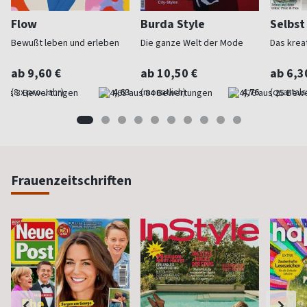
Flow
Burda Style
Selbs
Bewußt leben und erleben
Die ganze Welt der Mode
Das krea
ab 9,60 €
ab 10,50 €
ab 6,3
(8 x pro Jahr)
4,63
(monatlich)
4,76
(quartal
Frauenzeitschriften