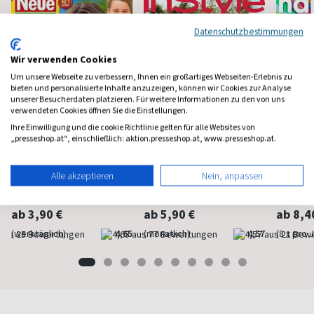
Datenschutzbestimmungen
Wir verwenden Cookies
Um unsere Webseite zu verbessern, Ihnen ein großartiges Webseiten-Erlebnis zu
bieten und personalisierte Inhalte anzuzeigen, können wir Cookies zur Analyse
unserer Besucherdaten platzieren. Für weitere Informationen zu den von uns
verwendeten Cookies öffnen Sie die Einstellungen.
Ihre Einwilligung und die cookie Richtlinie gelten für alle Websites von
„presseshop.at“, einschließlich: aktion.presseshop.at, www.presseshop.at.
Neue Post
Instyle
Happi
Alle akzeptieren
Nein, anpassen
Frauen-Unterhaltung
Fashion, Beauty, Lifestyle &
Mindstyl
Stars
ab 3,90 €
ab 5,90 €
ab 8,4
(werktäglich)
4,65
(monatlich)
4,57
(8 x pro 