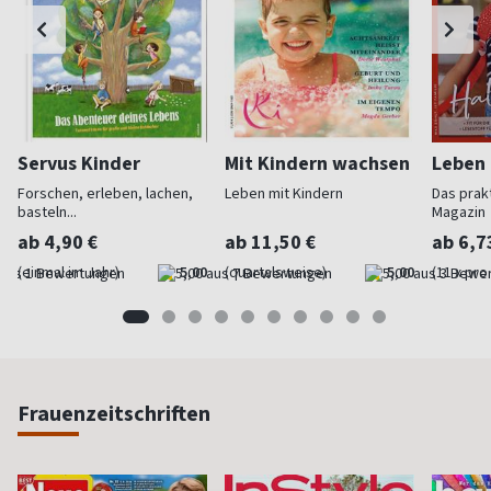
Servus Kinder
Mit Kindern wachsen
Leben 
Forschen, erleben, lachen,
Leben mit Kindern
Das prakt
basteln...
Magazin
ab 4,90 €
ab 11,50 €
ab 6,7
(einmal im Jahr)
5,00
(quartalsweise)
5,00
(11 x pro
Frauenzeitschriften