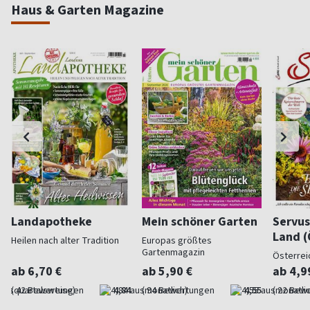
Haus & Garten Magazine
Landapotheke
Mein schöner Garten
Servus
Land (
Heilen nach alter Tradition
Europas größtes
Gartenmagazin
Österrei
ab 6,70 €
ab 5,90 €
ab 4,9
(quartalsweise)
4,84
(monatlich)
4,55
(monatlic