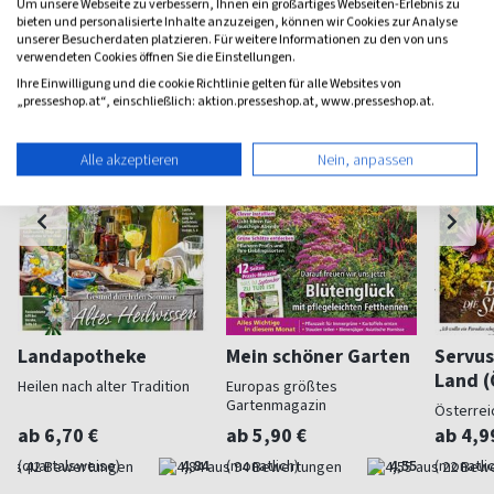
Um unsere Webseite zu verbessern, Ihnen ein großartiges Webseiten-Erlebnis zu
Haus & Garten Magazine
bieten und personalisierte Inhalte anzuzeigen, können wir Cookies zur Analyse
unserer Besucherdaten platzieren. Für weitere Informationen zu den von uns
verwendeten Cookies öffnen Sie die Einstellungen.
Ihre Einwilligung und die cookie Richtlinie gelten für alle Websites von
„presseshop.at“, einschließlich: aktion.presseshop.at, www.presseshop.at.
Alle akzeptieren
Nein, anpassen
Landapotheke
Mein schöner Garten
Servus
Land (
Heilen nach alter Tradition
Europas größtes
Gartenmagazin
Österrei
ab 6,70 €
ab 5,90 €
ab 4,9
(quartalsweise)
4,84
(monatlich)
4,55
(monatlic