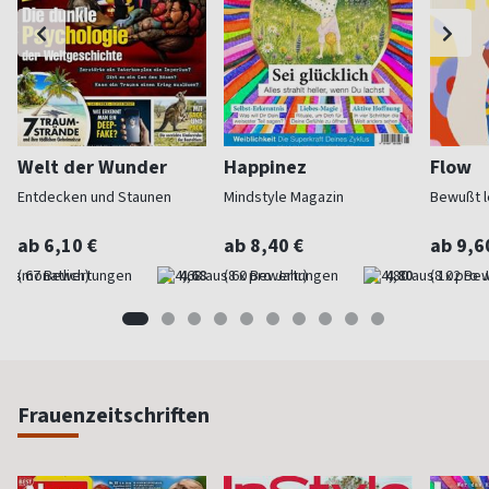
Welt der Wunder
Happinez
Flow
Entdecken und Staunen
Mindstyle Magazin
Bewußt l
ab 6,10 €
ab 8,40 €
ab 9,6
(monatlich)
4,68
(8 x pro Jahr)
4,80
(8 x pro 
Frauenzeitschriften