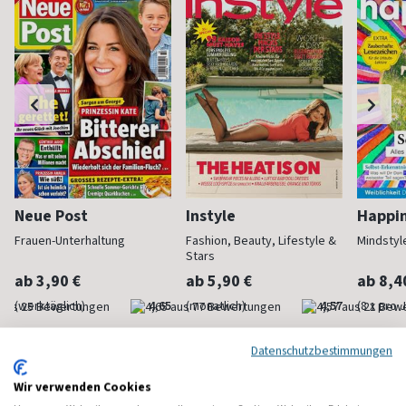
Neue Post
Instyle
Happi
Frauen-Unterhaltung
Fashion, Beauty, Lifestyle &
Mindstyl
Stars
ab 3,90 €
ab 5,90 €
ab 8,4
(werktäglich)
4,65
(monatlich)
4,57
(8 x pro 
Datenschutzbestimmungen
Wir verwenden Cookies