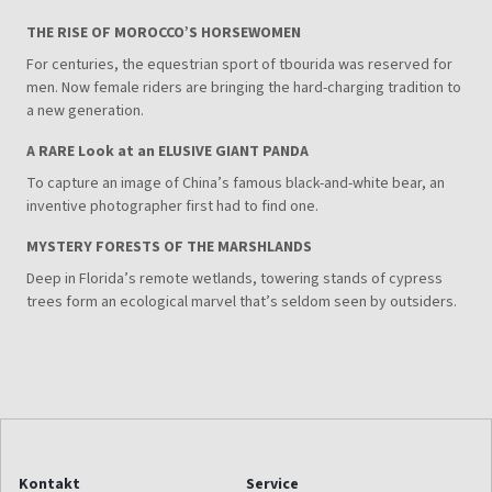
THE RISE OF MOROCCO’S HORSEWOMEN
For centuries, the equestrian sport of tbourida was reserved for
men. Now female riders are bringing the hard-charging tradition to
a new generation.
A RARE Look at an ELUSIVE GIANT PANDA
To capture an image of China’s famous black-and-white bear, an
inventive photographer first had to find one.
MYSTERY FORESTS OF THE MARSHLANDS
Deep in Florida’s remote wetlands, towering stands of cypress
trees form an ecological marvel that’s seldom seen by outsiders.
Kontakt
Service