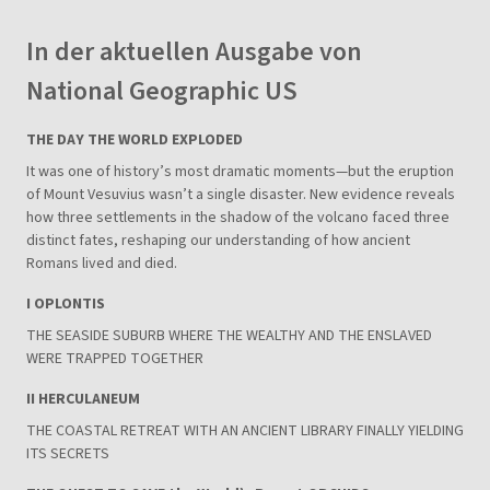
In der aktuellen Ausgabe von
National Geographic US
THE DAY THE WORLD EXPLODED
It was one of history’s most dramatic moments—but the eruption
of Mount Vesuvius wasn’t a single disaster. New evidence reveals
how three settlements in the shadow of the volcano faced three
distinct fates, reshaping our understanding of how ancient
Romans lived and died.
I OPLONTIS
THE SEASIDE SUBURB WHERE THE WEALTHY AND THE ENSLAVED
WERE TRAPPED TOGETHER
II HERCULANEUM
THE COASTAL RETREAT WITH AN ANCIENT LIBRARY FINALLY YIELDING
ITS SECRETS