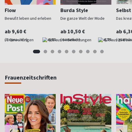
Flow
Burda Style
Selbs
Bewußt leben und erleben
Die ganze Welt der Mode
Das krea
ab 9,60 €
ab 10,50 €
ab 6,3
(8 x pro Jahr)
4,63
(monatlich)
4,76
(quartal
Frauenzeitschriften