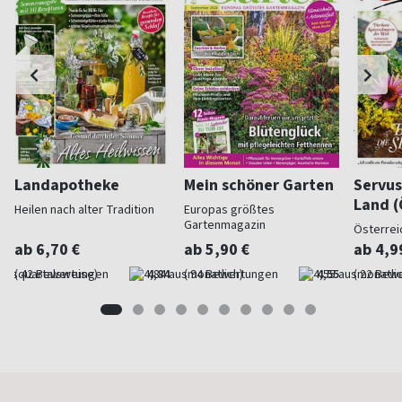
Landapotheke
Mein schöner Garten
Servus
Land (
Heilen nach alter Tradition
Europas größtes
Gartenmagazin
Österrei
ab 6,70 €
ab 5,90 €
ab 4,9
(quartalsweise)
4,84
(monatlich)
4,55
(monatlic