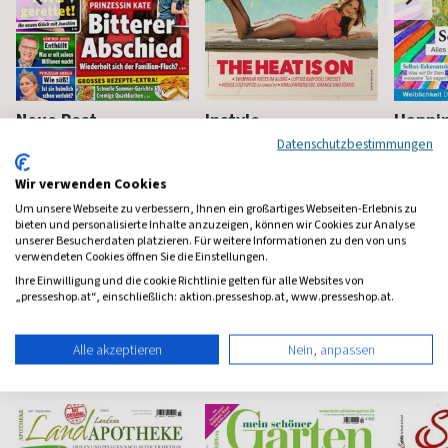
Neue Post
Instyle
Happi
Datenschutzbestimmungen
Frauen-Unterhaltung
Fashion, Beauty, Lifestyle &
Mindstyl
Stars
Wir verwenden Cookies
ab 3,90 €
ab 5,90 €
ab 8,4
Um unsere Webseite zu verbessern, Ihnen ein großartiges Webseiten-Erlebnis zu
(werktäglich)
4,65
(monatlich)
4,57
(8 x pro 
bieten und personalisierte Inhalte anzuzeigen, können wir Cookies zur Analyse
unserer Besucherdaten platzieren. Für weitere Informationen zu den von uns
verwendeten Cookies öffnen Sie die Einstellungen.
Ihre Einwilligung und die cookie Richtlinie gelten für alle Websites von
„presseshop.at“, einschließlich: aktion.presseshop.at, www.presseshop.at.
Haus & Garten Magazine
Alle akzeptieren
Nein, anpassen