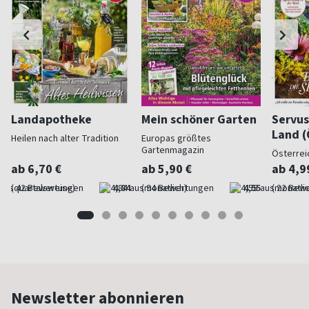
Landapotheke
Mein schöner Garten
Servus
Land (
Heilen nach alter Tradition
Europas größtes
Gartenmagazin
Österrei
ab 6,70 €
ab 5,90 €
ab 4,9
(quartalsweise)
4,84
(monatlich)
4,55
(monatlic
Newsletter abonnieren