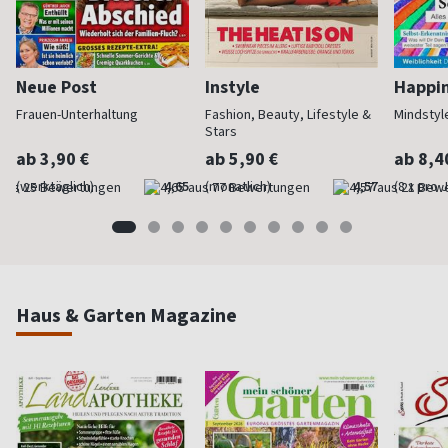
Neue Post
Instyle
Happi
Frauen-Unterhaltung
Fashion, Beauty, Lifestyle &
Mindstyl
Stars
ab 3,90 €
ab 5,90 €
ab 8,4
(werktäglich)
4,65
(monatlich)
4,57
(8 x pro 
Haus & Garten Magazine