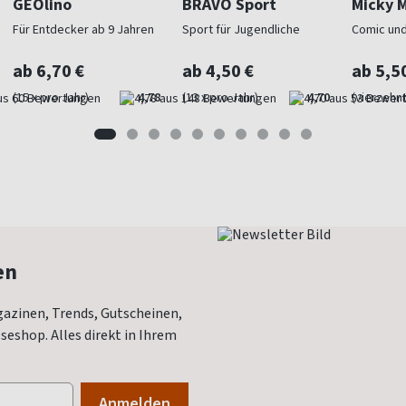
GEOlino
BRAVO Sport
Micky 
Für Entdecker ab 9 Jahren
Sport für Jugendliche
Comic und
ab 6,70 €
ab 4,50 €
ab 5,5
(15 x pro Jahr)
4,78
(13 x pro Jahr)
4,70
(vierzehnt
en
azinen, Trends, Gutscheinen,
eshop. Alles direkt in Ihrem