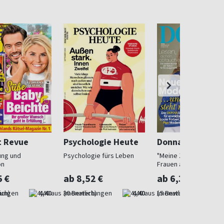
t Revue
Psychologie Heute
Donna
ung und
Psychologie fürs Leben
"Meine Zeit ist jetzt": 
on
Frauen ab 40
5 €
ab 8,52 €
ab 6,30 €
ich)
4,40
(monatlich)
4,40
(monatlich)