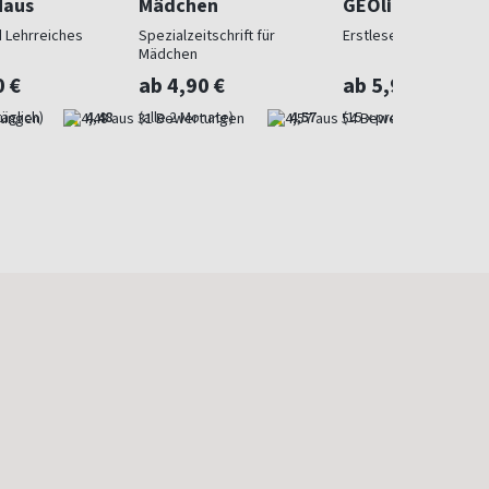
Maus
Mädchen
GEOlino Mini
 Lehrreiches
Spezialzeitschrift für
Erstleser ab 5
Mädchen
0 €
ab 4,90 €
ab 5,90 €
äglich)
4,48
(alle 2 Monate)
4,57
(15 x pro Jahr)