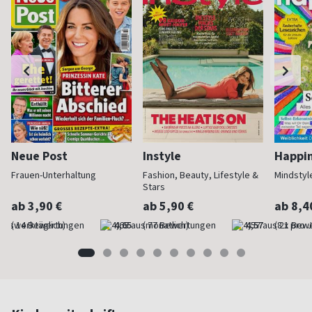
Neue Post
Instyle
Happi
Frauen-Unterhaltung
Fashion, Beauty, Lifestyle &
Mindstyl
Stars
ab 3,90 €
ab 5,90 €
ab 8,4
(werktäglich)
4,65
(monatlich)
4,57
(8 x pro 