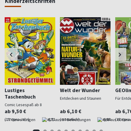
Kinderzeitschriften
Lustiges
Welt der Wunder
GEOli
Taschenbuch
Entdecken und Staunen
Für Entd
Comic Lesespaß ab 8
ab 9,50 €
ab 6,10 €
ab 6,7
(13 x pro Jahr)
4,71
(monatlich)
4,68
(15 x pro