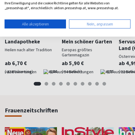
Ihre Einwilligung und die cookie Richtlinie gelten für alle Websites von
„presseshop.at“, einschließlich: aktion.presseshop.at, www.presseshop.at.
Alle akzeptieren
Nein, anpassen
Landapotheke
Mein schöner Garten
Servus
Land (
Heilen nach alter Tradition
Europas größtes
Gartenmagazin
Österrei
ab 6,70 €
ab 5,90 €
ab 4,9
(quartalsweise)
4,84
(monatlich)
4,55
(monatlic
Frauenzeitschriften