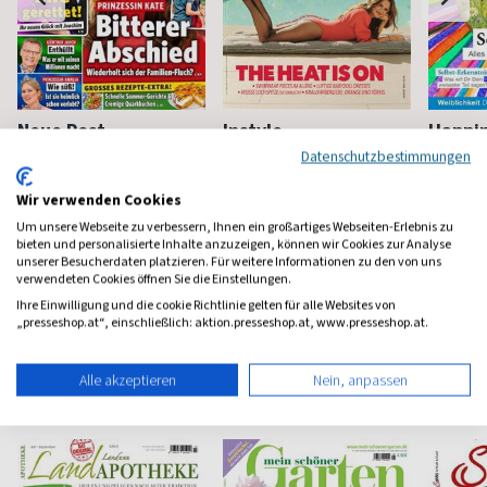
Neue Post
Instyle
Happi
Datenschutzbestimmungen
Frauen-Unterhaltung
Fashion, Beauty, Lifestyle &
Mindstyl
Stars
Wir verwenden Cookies
ab 3,90 €
ab 5,90 €
ab 8,4
Um unsere Webseite zu verbessern, Ihnen ein großartiges Webseiten-Erlebnis zu
(werktäglich)
4,65
(monatlich)
4,57
(8 x pro 
bieten und personalisierte Inhalte anzuzeigen, können wir Cookies zur Analyse
unserer Besucherdaten platzieren. Für weitere Informationen zu den von uns
verwendeten Cookies öffnen Sie die Einstellungen.
Ihre Einwilligung und die cookie Richtlinie gelten für alle Websites von
„presseshop.at“, einschließlich: aktion.presseshop.at, www.presseshop.at.
Haus & Garten Magazine
Alle akzeptieren
Nein, anpassen