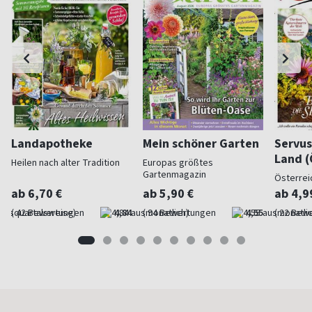
Landapotheke
Mein schöner Garten
Servus
Land (
Heilen nach alter Tradition
Europas größtes
Gartenmagazin
Österrei
ab 6,70 €
ab 5,90 €
ab 4,9
(quartalsweise)
4,84
(monatlich)
4,55
(monatlic