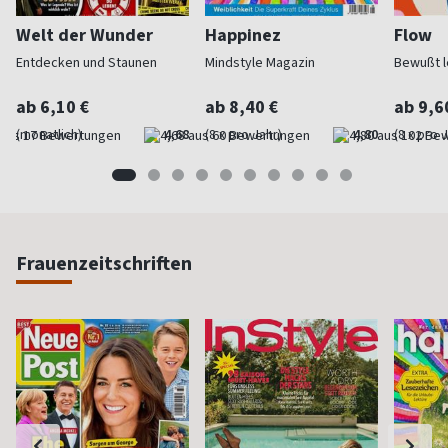
Welt der Wunder
Happinez
Flow
Entdecken und Staunen
Mindstyle Magazin
Bewußt l
ab 6,10 €
ab 8,40 €
ab 9,6
(monatlich)
4,68
(8 x pro Jahr)
4,80
(8 x pro 
Frauenzeitschriften