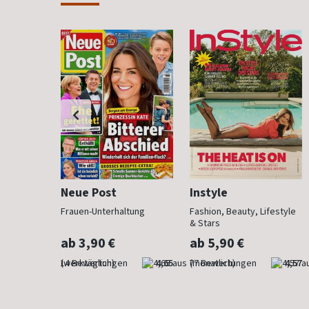
Neue Post
Instyle
 anzieht
Frauen-Unterhaltung
Fashion, Beauty, Lifestyle
& Stars
ab 3,90 €
ab 5,90 €
4,29
(werktäglich)
4,65
(monatlich)
4,57