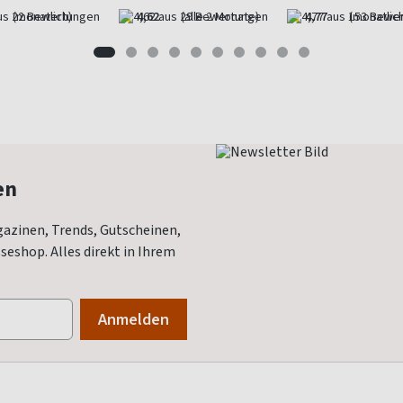
(monatlich)
4,62
(alle 2 Monate)
4,77
(monatlich
en
azinen, Trends, Gutscheinen,
eshop. Alles direkt in Ihrem