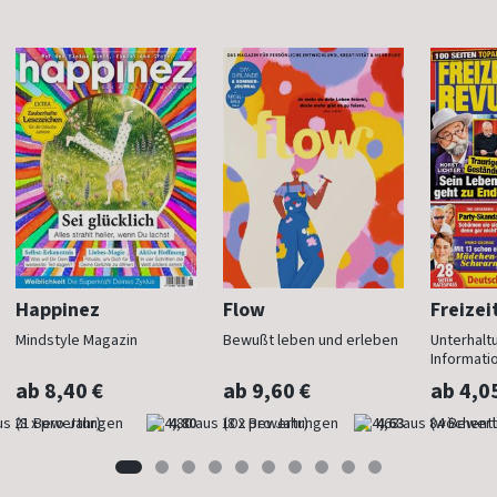
Happinez
Flow
Freizei
Mindstyle Magazin
Bewußt leben und erleben
Unterhalt
Informati
ab 8,40 €
ab 9,60 €
ab 4,0
(8 x pro Jahr)
4,80
(8 x pro Jahr)
4,63
(wöchentl