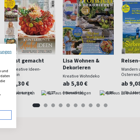
mungen
Selbst gemacht
Lisa Wohnen &
Reisen
Dekorieren
Das kreative Ideen-
Wandern u
n und
Magazin
Österreic
Kreative Wohndeko
erdaten
 die
ab 6,30 €
ab 5,80 €
ab 9,0
(quartalsweise)
4,17
(monatlich)
4,86
(alle 2 Mo
,