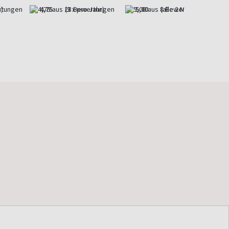
)
4,75
(3 x pro Jahr)
5,00
(alle 2 Monate)