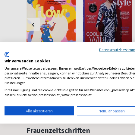
Datenschutzbestim
Flow
Burda Style
Wir verwenden Cookies
Bewußt leben und erleben
Die ganze Welt der Mode
Um unsere Webseite zu verbessern, Ihnen ein großartiges Webseiten-Erlebnis zu biete
personalisierte Inhalte anzuzeigen, können wir Cookies zur Analyse unserer Besuch
platzieren. Für weitere Informationen zu den von uns verwendeten Cookies öffnen Sie
ab 9,60 €
ab 10,50 €
Einstellungen.
4,67
(8 x pro Jahr)
4,63
(monatlich)
4,76
Ihre Einwilligung und die cookie Richtlinie gelten für alle Websites von „presseshop.at“
einschließlich: aktion.presseshop.at, www.presseshop.at.
Alle akzeptieren
Nein, anpassen
Frauenzeitschriften