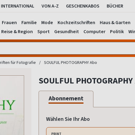
INTERNATIONAL
VON A-Z
GESCHENKABOS
BÜCHER
Frauen
Familie
Mode
Kochzeitschriften
Haus & Garten
Reise & Region
Sport
Gesundheit
Computer
Politik
Wir
riften für Fotografie
SOULFUL PHOTOGRAPHY Abo
SOULFUL PHOTOGRAPHY 
Abonnement
Wählen Sie Ihr Abo
PRINT