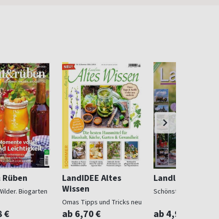
& Rüben
LandIDEE Altes
Landlust
Wissen
Wilder. Biogarten
Schönstes Landleben
Omas Tipps und Tricks neu
entdeckt
8 €
ab 6,70 €
ab 4,97 €