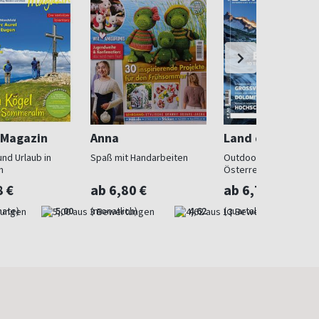
-Magazin
Anna
Land der Berge
nd Urlaub in
Spaß mit Handarbeiten
Outdoorsport in
h
Österreich
8 €
ab 6,80 €
ab 6,73 €
nate)
5,00
(monatlich)
4,62
(quartalsweise)