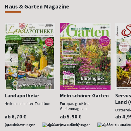
Haus & Garten Magazine
Landapotheke
Mein schöner Garten
Servus
Land (
Heilen nach alter Tradition
Europas größtes
Gartenmagazin
Österrei
ab 6,70 €
ab 5,90 €
ab 4,9
(quartalsweise)
4,84
(monatlich)
4,55
(monatlic