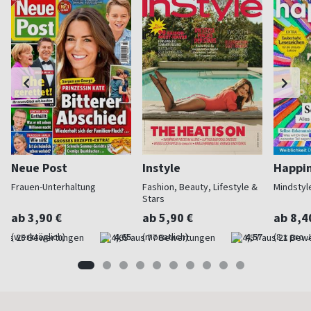
Neue Post
Instyle
Happi
Frauen-Unterhaltung
Fashion, Beauty, Lifestyle &
Mindstyl
Stars
ab 3,90 €
ab 5,90 €
ab 8,4
(werktäglich)
4,65
(monatlich)
4,57
(8 x pro 