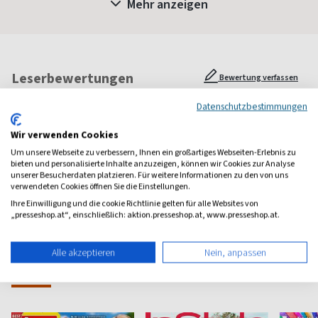
Mehr anzeigen
Leserbewertungen
Bewertung verfassen
Datenschutzbestimmungen
1 Jahr Freude schenken!
Wir verwenden Cookies
Um unsere Webseite zu verbessern, Ihnen ein großartiges Webseiten-Erlebnis zu
Bei einer Auswahl von über 1.800 Magazinen finden Sie das
bieten und personalisierte Inhalte anzuzeigen, können wir Cookies zur Analyse
richtige Geschenk für jeden.
unserer Besucherdaten platzieren. Für weitere Informationen zu den von uns
verwendeten Cookies öffnen Sie die Einstellungen.
zum Geschenkabo-Finder
Ihre Einwilligung und die cookie Richtlinie gelten für alle Websites von
„presseshop.at“, einschließlich: aktion.presseshop.at, www.presseshop.at.
Alle akzeptieren
Nein, anpassen
Weitere Frauen-Magazine