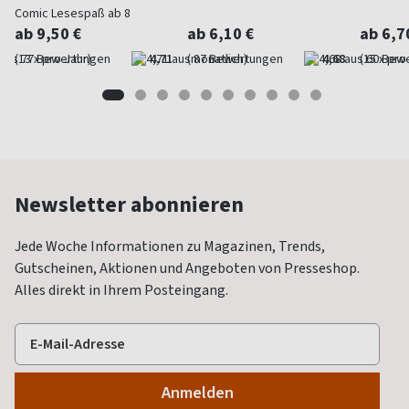
Comic Lesespaß ab 8
ab 9,50 €
ab 6,10 €
ab 6,7
(13 x pro Jahr)
4,71
(monatlich)
4,68
(15 x pro
Newsletter abonnieren
Jede Woche Informationen zu Magazinen, Trends,
Gutscheinen, Aktionen und Angeboten von Presseshop.
Alles direkt in Ihrem Posteingang.