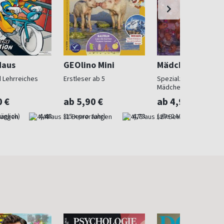
Maus
GEOlino Mini
Mädchen
 Lehrreiches
Erstleser ab 5
Spezialzeitschrift für
Mädchen
0 €
ab 5,90 €
ab 4,90 €
äglich)
4,48
(15 x pro Jahr)
4,73
(alle 2 Monate)