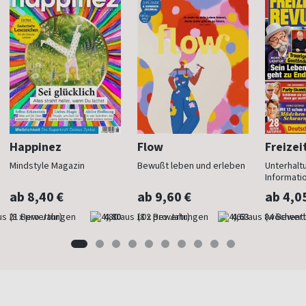
Happinez
Flow
Freizei
Mindstyle Magazin
Bewußt leben und erleben
Unterhalt
Informati
ab 8,40 €
ab 9,60 €
ab 4,0
(8 x pro Jahr)
4,80
(8 x pro Jahr)
4,63
(wöchentl