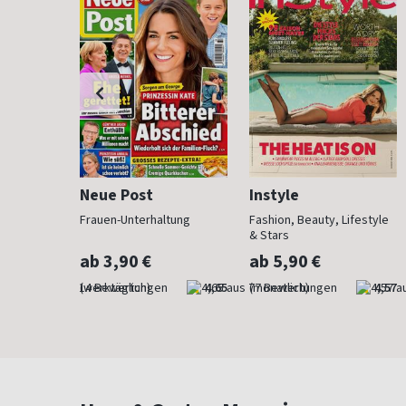
Neue Post
Instyle
 anzieht
Frauen-Unterhaltung
Fashion, Beauty, Lifestyle
& Stars
ab 3,90 €
ab 5,90 €
4,29
(werktäglich)
4,65
(monatlich)
4,57