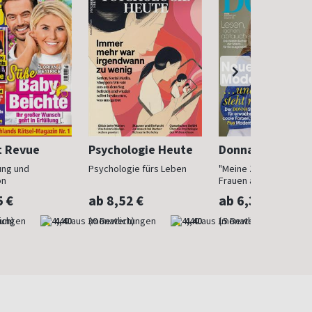
t Revue
Psychologie Heute
Donna
ung und
Psychologie fürs Leben
"Meine Zeit ist jetzt": 
on
Frauen ab 40
5 €
ab 8,52 €
ab 6,30 €
ich)
4,40
(monatlich)
4,40
(monatlich)