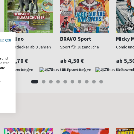
GEOlino
BRAVO Sport
Micky 
mungen
Für Entdecker ab 9 Jahren
Sport für Jugendliche
Comic und
n und
ab 6,70 €
ab 4,50 €
ab 5,5
erdaten
 die
(15 x pro Jahr)
4,78
(13 x pro Jahr)
4,70
(vierzehnt
,