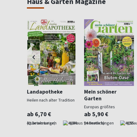
Haus & Garten Magazine
ohnen
Landapotheke
Mein schöner
Garten
Heilen nach alter Tradition
für
Europas größtes
Gartenmagazin
ab 6,70 €
ab 5,90 €
4,57
(quartalsweise)
4,84
(monatlich)
4,55