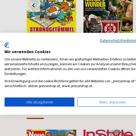
Lustiges
Welt der Wunder
Datenschutzbestim
Taschenbuch
ndliche
Entdecken und Staunen
Wir verwenden Cookies
Comic Lesespaß ab 8
Um unsere Webseite zu verbessern, Ihnen ein großartiges Webseiten-Erlebnis zu biete
ab 9,50 €
ab 6,10 €
personalisierte Inhalte anzuzeigen, können wir Cookies zur Analyse unserer Besuch
platzieren. Für weitere Informationen zu den von uns verwendeten Cookies öffnen Sie
4,53
(13 x pro Jahr)
4,71
(monatlich)
4,68
Einstellungen.
Ihre Einwilligung und die cookie Richtlinie gelten für alle Websites von „presseshop.at“
einschließlich: aktion.presseshop.at, www.presseshop.at.
Alle akzeptieren
Nein, anpassen
Frauenzeitschriften