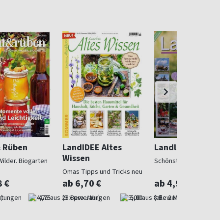
& Rüben
LandIDEE Altes
Landlust
Wissen
Wilder. Biogarten
Schönstes Landleben
Omas Tipps und Tricks neu
entdeckt
8 €
ab 6,70 €
ab 4,97 €
)
4,75
(3 x pro Jahr)
5,00
(alle 2 Monate)