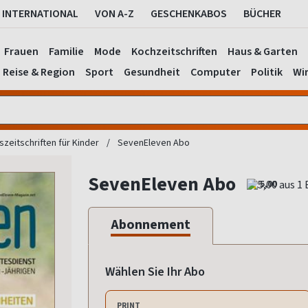
INTERNATIONAL
VON A-Z
GESCHENKABOS
BÜCHER
Frauen
Familie
Mode
Kochzeitschriften
Haus & Garten
Reise & Region
Sport
Gesundheit
Computer
Politik
Wir
szeitschriften für Kinder
SevenEleven Abo
SevenEleven Abo
5,00
Abonnement
Wählen Sie Ihr Abo
PRINT