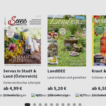
Servus in Stadt &
LandIDEE
Kraut 
Land (Österreich)
Land erleben und genießen
Schöner. 
Österreichischer Lifestyle
ab 4,99 €
ab 5,20 €
ab 6,5
(monatlich)
4,62
(alle 2 Monate)
4,77
(monatlich