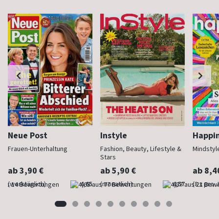
Neue Post
Instyle
Happi
Frauen-Unterhaltung
Fashion, Beauty, Lifestyle &
Mindstyl
Stars
ab 3,90 €
ab 5,90 €
ab 8,4
(werktäglich)
4,65
(monatlich)
4,57
(8 x pro 