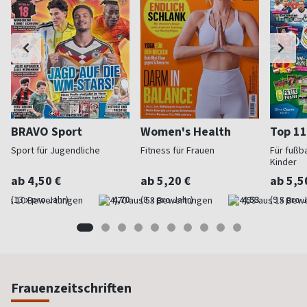
BRAVO Sport
Women's Health
Top 11
Sport für Jugendliche
Fitness für Frauen
Für fußb
Kinder
ab 4,50 €
ab 5,20 €
ab 5,5
(13 x pro Jahr)
4,70
(8 x pro Jahr)
4,53
(9 x pro 
Frauenzeitschriften