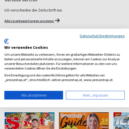
Gerlinde Gersten
Ich verschenke die Zeitschrift nur.
Alle Leserbewertungen anzeigen
Datenschutzbestimmungen
1 Jahr Freude schenken!
Wir verwenden Cookies
Bei einer Auswahl von über 1.800 Magazinen finden Sie das
Um unsere Webseite zu verbessern, Ihnen ein großartiges Webseiten-Erlebnis zu
richtige Geschenk für jeden.
bieten und personalisierte Inhalte anzuzeigen, können wir Cookies zur Analyse
unserer Besucherdaten platzieren. Für weitere Informationen zu den von uns
zum Geschenkabo-Finder
verwendeten Cookies öffnen Sie die Einstellungen.
Ihre Einwilligung und die cookie Richtlinie gelten für alle Websites von
„presseshop.at“, einschließlich: aktion.presseshop.at, www.presseshop.at.
Alle akzeptieren
Nein, anpassen
Weitere Sport-Magazine