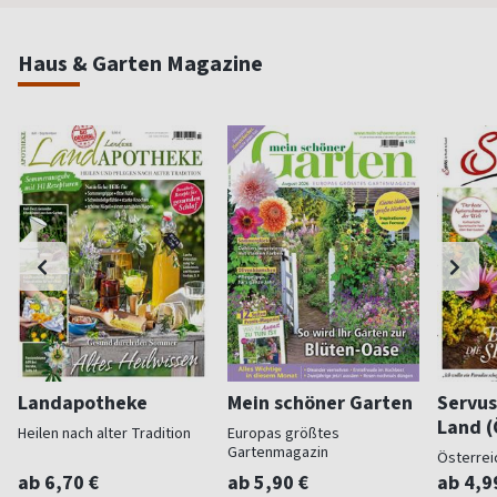
Haus & Garten Magazine
Landapotheke
Mein schöner Garten
Servus
Land (
Heilen nach alter Tradition
Europas größtes
Gartenmagazin
Österrei
ab 6,70 €
ab 5,90 €
ab 4,9