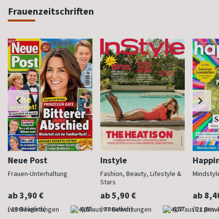
Frauenzeitschriften
Neue Post
Instyle
Happi
Frauen-Unterhaltung
Fashion, Beauty, Lifestyle &
Mindstyl
Stars
ab 3,90 €
ab 5,90 €
ab 8,4
(werktäglich)
4,65
(monatlich)
4,57
(8 x pro 