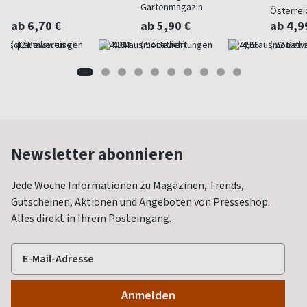
Gartenmagazin
Österrei
ab 6,70 €
ab 5,90 €
ab 4,9
(quartalsweise)
4,84
(monatlich)
4,55
(monatlic
Newsletter abonnieren
Jede Woche Informationen zu Magazinen, Trends,
Gutscheinen, Aktionen und Angeboten von Presseshop.
Alles direkt in Ihrem Posteingang.