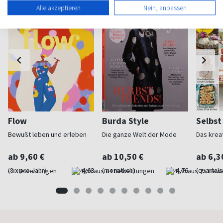
Alle akzeptieren
Nein, anpassen
Flow
Burda Style
Selbs
Bewußt leben und erleben
Die ganze Welt der Mode
Das krea
ab 9,60 €
ab 10,50 €
ab 6,3
(8 x pro Jahr)
4,63
(monatlich)
4,76
(quartal