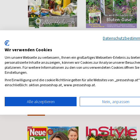
ohnen
Landapotheke
Mein schöner
Datenschutzbestim
Garten
Heilen nach alter Tradition
für
Europas größtes
Wir verwenden Cookies
Gartenmagazin
ab 6,70 €
ab 5,90 €
Um unsere Webseite zu verbessern, Ihnen ein großartiges Webseiten-Erlebnis zu biete
personalisierte Inhalte anzuzeigen, können wir Cookies zur Analyse unserer Besuch
4,57
(quartalsweise)
4,84
(monatlich)
4,55
platzieren. Für weitere Informationen zu den von uns verwendeten Cookies öffnen Sie
Einstellungen.
Ihre Einwilligung und die cookie Richtlinie gelten für alle Websites von „presseshop.at“
einschließlich: aktion.presseshop.at, www.presseshop.at.
Alle akzeptieren
Nein, anpassen
Frauenzeitschriften