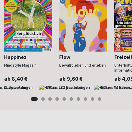
Happinez
Flow
Freizei
Mindstyle Magazin
Bewußt leben und erleben
Unterhalt
Informati
ab 8,40 €
ab 9,60 €
ab 4,0
(8 x pro Jahr)
4,80
(8 x pro Jahr)
4,63
(wöchentl