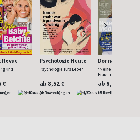
t Revue
Psychologie Heute
Donna
ung und
Psychologie fürs Leben
"Meine Zeit ist jetzt": 
on
Frauen ab 40
5 €
ab 8,52 €
ab 6,30 €
ich)
4,40
(monatlich)
4,40
(monatlich)