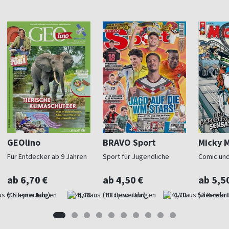
GEOlino
BRAVO Sport
Micky 
Für Entdecker ab 9 Jahren
Sport für Jugendliche
Comic und
ab 6,70 €
ab 4,50 €
ab 5,5
(15 x pro Jahr)
4,78
(13 x pro Jahr)
4,70
(vierzehnt