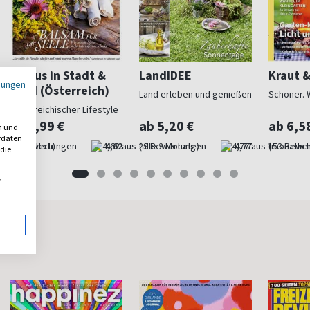
Servus in Stadt &
LandIDEE
Kraut 
mungen
Land (Österreich)
Land erleben und genießen
Schöner. 
Österreichischer Lifestyle
ab 4,99 €
ab 5,20 €
ab 6,5
n und
erdaten
(monatlich)
4,62
(alle 2 Monate)
4,77
(monatlich
 die
,