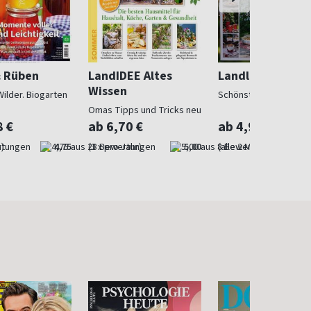
& Rüben
LandIDEE Altes
Landlust
Wissen
Wilder. Biogarten
Schönstes Landleben
Omas Tipps und Tricks neu
entdeckt
8 €
ab 6,70 €
ab 4,97 €
)
4,75
(3 x pro Jahr)
5,00
(alle 2 Monate)