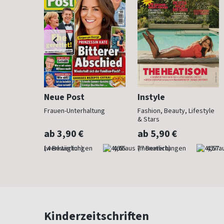
Neue Post
Instyle
 anzieht
Frauen-Unterhaltung
Fashion, Beauty, Lifestyle
& Stars
ab 3,90 €
ab 5,90 €
4,29
(werktäglich)
4,65
(monatlich)
4,57
Kinderzeitschriften