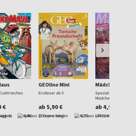
Maus
GEOlino Mini
Mädchen
 Lehrreiches
Erstleser ab 5
Spezialzeitschrift für
Mädchen
0 €
ab 5,90 €
ab 4,90 €
äglich)
4,48
(15 x pro Jahr)
4,73
(alle 2 Monate)