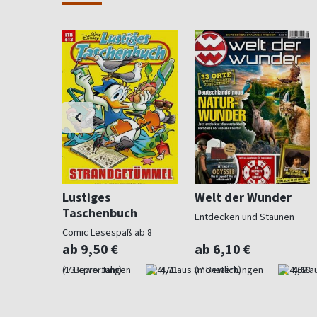
Lustiges
Welt der Wunder
Taschenbuch
ndliche
Entdecken und Staunen
Comic Lesespaß ab 8
ab 9,50 €
ab 6,10 €
4,53
(13 x pro Jahr)
4,71
(monatlich)
4,68