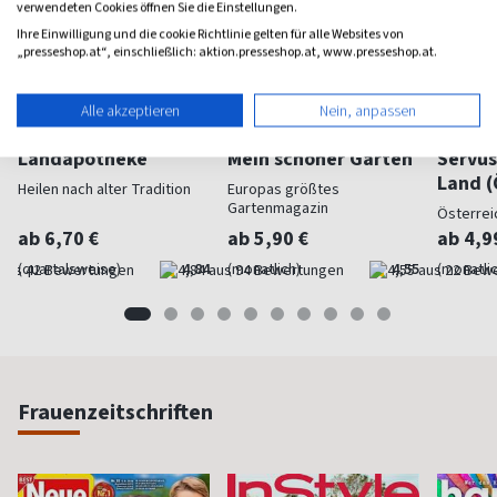
verwendeten Cookies öffnen Sie die Einstellungen.
Ihre Einwilligung und die cookie Richtlinie gelten für alle Websites von
„presseshop.at“, einschließlich: aktion.presseshop.at, www.presseshop.at.
Alle akzeptieren
Nein, anpassen
Landapotheke
Mein schöner Garten
Servus
Land (
Heilen nach alter Tradition
Europas größtes
Gartenmagazin
Österrei
ab 6,70 €
ab 5,90 €
ab 4,9
(quartalsweise)
4,84
(monatlich)
4,55
(monatlic
Frauenzeitschriften