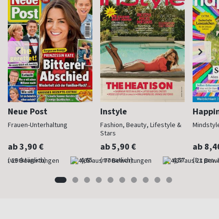
Neue Post
Instyle
Happi
Frauen-Unterhaltung
Fashion, Beauty, Lifestyle &
Mindstyl
Stars
ab 3,90 €
ab 5,90 €
ab 8,4
(werktäglich)
4,65
(monatlich)
4,57
(8 x pro 