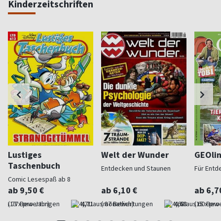
Kinderzeitschriften
Lustiges
Welt der Wunder
GEOli
Taschenbuch
Entdecken und Staunen
Für Entd
Comic Lesespaß ab 8
ab 9,50 €
ab 6,10 €
ab 6,7
(13 x pro Jahr)
4,71
(monatlich)
4,68
(15 x pro