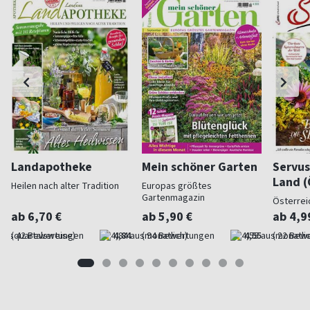
Landapotheke
Mein schöner Garten
Servus
Land (
Heilen nach alter Tradition
Europas größtes
Gartenmagazin
Österrei
ab 6,70 €
ab 5,90 €
ab 4,9
(quartalsweise)
4,84
(monatlich)
4,55
(monatlic