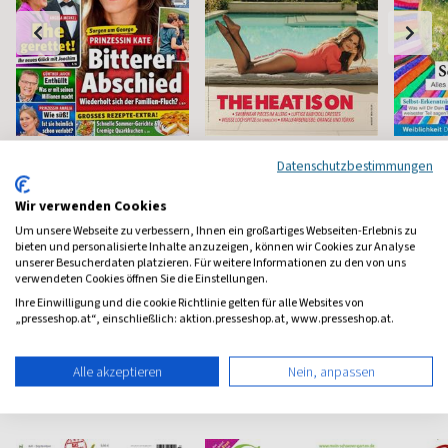
Neue Post
Instyle
Happi
Datenschutzbestimmungen
Frauen-Unterhaltung
Fashion, Beauty, Lifestyle &
Mindstyl
Stars
Wir verwenden Cookies
ab 3,90 €
ab 5,90 €
ab 8,4
Um unsere Webseite zu verbessern, Ihnen ein großartiges Webseiten-Erlebnis zu
bieten und personalisierte Inhalte anzuzeigen, können wir Cookies zur Analyse
(werktäglich)
4,65
(monatlich)
4,57
(8 x pro 
unserer Besucherdaten platzieren. Für weitere Informationen zu den von uns
verwendeten Cookies öffnen Sie die Einstellungen.
Ihre Einwilligung und die cookie Richtlinie gelten für alle Websites von
„presseshop.at“, einschließlich: aktion.presseshop.at, www.presseshop.at.
Alle akzeptieren
Nein, anpassen
Haus & Garten Magazine