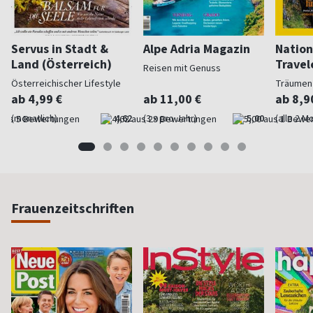
Servus in Stadt &
Alpe Adria Magazin
Nation
Land (Österreich)
Travel
Reisen mit Genuss
Österreichischer Lifestyle
Träumen
ab 4,99 €
ab 11,00 €
ab 8,9
(monatlich)
4,62
(3 x pro Jahr)
5,00
(alle 2 M
Frauenzeitschriften