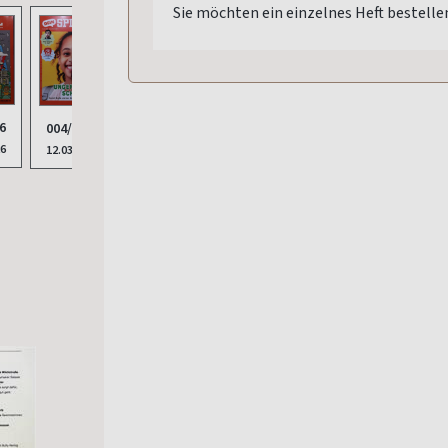
Sie möchten ein einzelnes Heft bestelle
6
012/
004/2026
002/2026
001/2026
003/2026
26
13.11
12.03.2026
15.01.2026
11.12.2025
12.02.2026