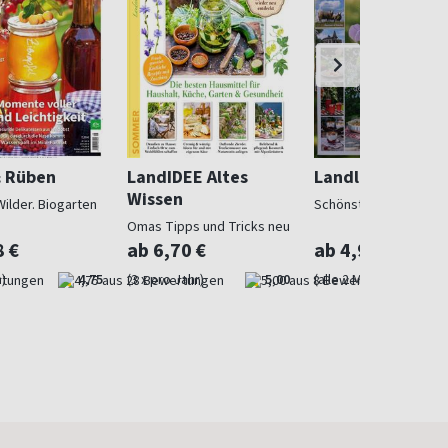
& Rüben
LandIDEE Altes
Landlust
Wissen
Wilder. Biogarten
Schönstes Landleben
Omas Tipps und Tricks neu
entdeckt
8 €
ab 6,70 €
ab 4,97 €
)
4,75
(3 x pro Jahr)
5,00
(alle 2 Monate)