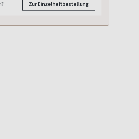
Zur Einzelheftbestellung
n?
2025
010/2025
011/2025
009/2025
.2025
09.09.2025
16.10.2025
12.08.2025