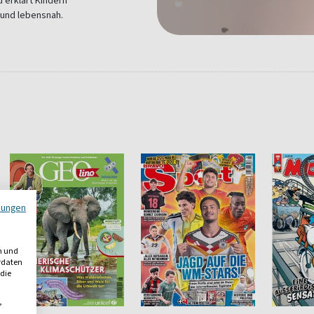
d erklärt Kindern
 und lebensnah.
mungen
n und
erdaten
 die
,