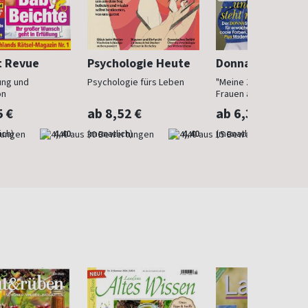
t Revue
Psychologie Heute
Donna
ung und
Psychologie fürs Leben
"Meine Zeit ist jetzt": 
on
Frauen ab 40
5 €
ab 8,52 €
ab 6,30 €
ich)
4,40
(monatlich)
4,40
(monatlich)