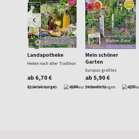
ohnen
Landapotheke
Mein schöner
Garten
Heilen nach alter Tradition
für
Europas größtes
Gartenmagazin
ab 6,70 €
ab 5,90 €
4,57
(quartalsweise)
4,84
(monatlich)
4,55