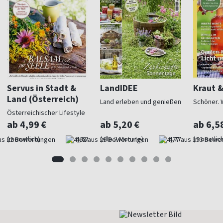
Servus in Stadt &
LandIDEE
Kraut 
Land (Österreich)
Land erleben und genießen
Schöner. 
Österreichischer Lifestyle
ab 4,99 €
ab 5,20 €
ab 6,5
(monatlich)
4,62
(alle 2 Monate)
4,77
(monatlich