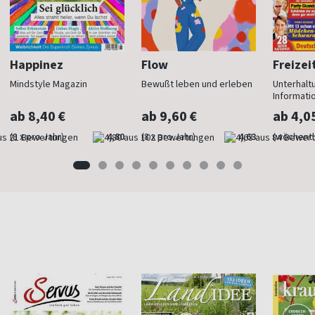
Happinez
Flow
Freizei
Mindstyle Magazin
Bewußt leben und erleben
Unterhalt
Informati
ab 8,40 €
ab 9,60 €
ab 4,0
(8 x pro Jahr)
4,80
(8 x pro Jahr)
4,63
(wöchentl