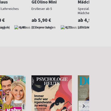
Maus
GEOlino Mini
Mädchen
 Lehrreiches
Erstleser ab 5
Spezialzeitschrift für
Mädchen
0 €
ab 5,90 €
ab 4,90 €
äglich)
4,48
(15 x pro Jahr)
4,73
(alle 2 Monate)