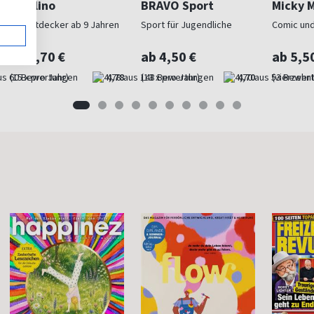
GEOlino
BRAVO Sport
Micky 
Für Entdecker ab 9 Jahren
Sport für Jugendliche
Comic und
ab 6,70 €
ab 4,50 €
ab 5,5
(15 x pro Jahr)
4,78
(13 x pro Jahr)
4,70
(vierzehnt