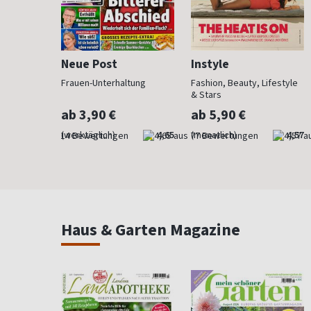
Neue Post
Instyle
 anzieht
Frauen-Unterhaltung
Fashion, Beauty, Lifestyle
& Stars
ab 3,90 €
ab 5,90 €
4,29
(werktäglich)
4,65
(monatlich)
4,57
Haus & Garten Magazine