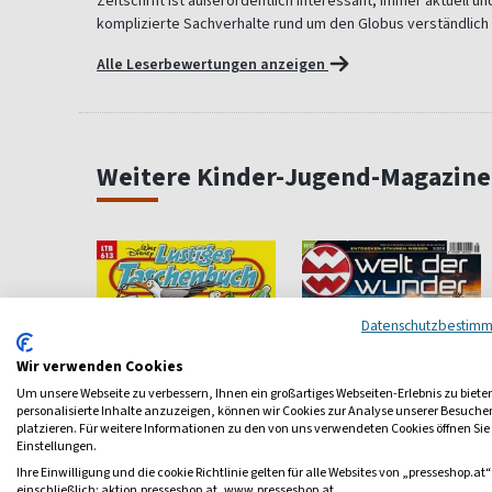
Zeitschrift ist außerordentlich interessant, immer aktuell un
komplizierte Sachverhalte rund um den Globus verständlich
Alle Leserbewertungen anzeigen
Weitere Kinder-Jugend-Magazine
Datenschutzbestim
Wir verwenden Cookies
Um unsere Webseite zu verbessern, Ihnen ein großartiges Webseiten-Erlebnis zu biete
personalisierte Inhalte anzuzeigen, können wir Cookies zur Analyse unserer Besuch
platzieren. Für weitere Informationen zu den von uns verwendeten Cookies öffnen Sie
Einstellungen.
Ihre Einwilligung und die cookie Richtlinie gelten für alle Websites von „presseshop.at“
einschließlich: aktion.presseshop.at, www.presseshop.at.