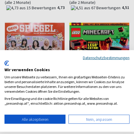
(alle 2 Monate)
(alle 2 Monate)
4,73
4,51
Datenschutzbestimmungen
Wir verwenden Cookies
Um unsere Webseite zu verbessern, Ihnen ein großartiges Webseiten-Erlebnis zu
bieten und personalisierte Inhalte anzuzeigen, können wir Cookies zur Analyse
unserer Besucherdaten platzieren. Für weitere Informationen zu den von uns
verwendeten Cookies öffnen Sie die Einstellungen.
Ihre Einwilligung und die cookie Richtlinie gelten für alle Websites von
„presseshop.at“, einschließlich: aktion.presseshop.at, www.presseshop.at.
Dein SPIEGEL
LEGO Minecraft
Wissen für junge Leser
Das Magazin zum Game
Alle akzeptieren
Nein, anpassen
ab 6,20 €
ab 6,50 €