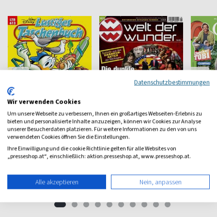
Datenschutzbestimmungen
Wir verwenden Cookies
Um unsere Webseite zu verbessern, Ihnen ein großartiges Webseiten-Erlebnis zu
bieten und personalisierte Inhalte anzuzeigen, können wir Cookies zur Analyse
unserer Besucherdaten platzieren. Für weitere Informationen zu den von uns
Lustiges
Welt der Wunder
GEOli
verwendeten Cookies öffnen Sie die Einstellungen.
Taschenbuch
Ihre Einwilligung und die cookie Richtlinie gelten für alle Websites von
Entdecken und Staunen
Für Entd
„presseshop.at“, einschließlich: aktion.presseshop.at, www.presseshop.at.
Comic Lesespaß ab 8
ab 9,50 €
ab 6,10 €
ab 6,7
Alle akzeptieren
Nein, anpassen
(13 x pro Jahr)
4,71
(monatlich)
4,68
(15 x pro