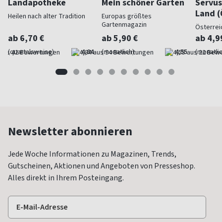
Landapotheke
Mein schöner Garten
Servus
Land (
Heilen nach alter Tradition
Europas größtes
Gartenmagazin
Österrei
ab 6,70 €
ab 5,90 €
ab 4,9
(quartalsweise)
4,84
(monatlich)
4,55
(monatlic
Newsletter abonnieren
Jede Woche Informationen zu Magazinen, Trends,
Gutscheinen, Aktionen und Angeboten von Presseshop.
Alles direkt in Ihrem Posteingang.