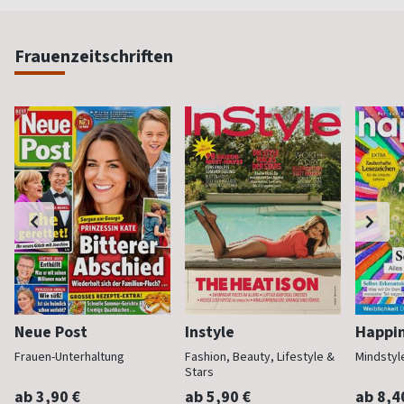
Frauenzeitschriften
Neue Post
Instyle
Happi
Frauen-Unterhaltung
Fashion, Beauty, Lifestyle &
Mindstyl
Stars
ab 3,90 €
ab 5,90 €
ab 8,4