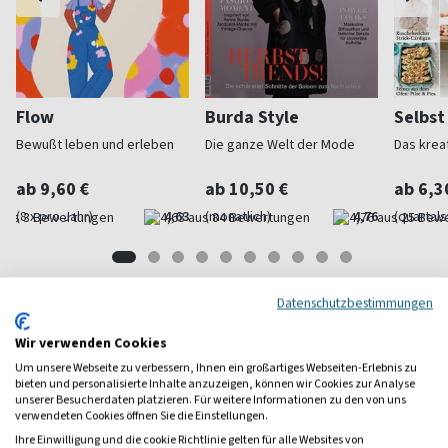
Flow
Burda Style
Selbs
Bewußt leben und erleben
Die ganze Welt der Mode
Das krea
ab 9,60 €
ab 10,50 €
ab 6,3
(8 x pro Jahr)
4,63
(monatlich)
4,76
(quartal
Datenschutzbestimmungen
Frauenzeitschriften
Wir verwenden Cookies
Um unsere Webseite zu verbessern, Ihnen ein großartiges Webseiten-Erlebnis zu
bieten und personalisierte Inhalte anzuzeigen, können wir Cookies zur Analyse
unserer Besucherdaten platzieren. Für weitere Informationen zu den von uns
verwendeten Cookies öffnen Sie die Einstellungen.
Ihre Einwilligung und die cookie Richtlinie gelten für alle Websites von