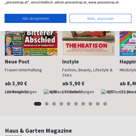
„presseshop.at“, einschließlich: aktion.presseshop.at, www.presseshop.at.
Alle akzeptieren
Nein, anpassen
Neue Post
Instyle
Happi
Frauen-Unterhaltung
Fashion, Beauty, Lifestyle &
Mindstyl
Stars
ab 3,90 €
ab 5,90 €
ab 8,4
(werktäglich)
4,65
(monatlich)
4,57
(8 x pro 
Haus & Garten Magazine