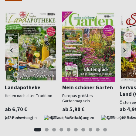
Landapotheke
Mein schöner Garten
Servus
Land (
Heilen nach alter Tradition
Europas größtes
Gartenmagazin
Österrei
ab 6,70 €
ab 5,90 €
ab 4,9
(quartalsweise)
4,84
(monatlich)
4,55
(monatlic