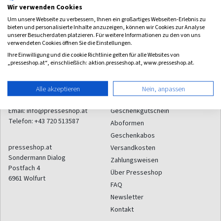
Wir verwenden Cookies
Um unsere Webseite zu verbessern, Ihnen ein großartiges Webseiten-Erlebnis zu
Zum Angebot
bieten und personalisierte Inhalte anzuzeigen, können wir Cookies zur Analyse
unserer Besucherdaten platzieren. Für weitere Informationen zu den von uns
verwendeten Cookies öffnen Sie die Einstellungen.
Ihre Einwilligung und die cookie Richtlinie gelten für alle Websites von
„presseshop.at“, einschließlich: aktion.presseshop.at, www.presseshop.at.
Alle akzeptieren
Nein, anpassen
Kontakt
Service
Email:
info@presseshop.at
Geschenkgutschein
Telefon:
+43 720 513587
Aboformen
Geschenkabos
presseshop.at
Versandkosten
Sondermann Dialog
Zahlungsweisen
Postfach 4
Über Presseshop
6961
Wolfurt
FAQ
Newsletter
Kontakt