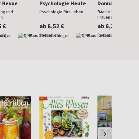
t Revue
Psychologie Heute
Donna
ung und
Psychologie fürs Leben
"Meine Zeit ist jetzt": 
on
Frauen ab 40
5 €
ab 8,52 €
ab 6,30 €
ich)
4,40
(monatlich)
4,40
(monatlich)