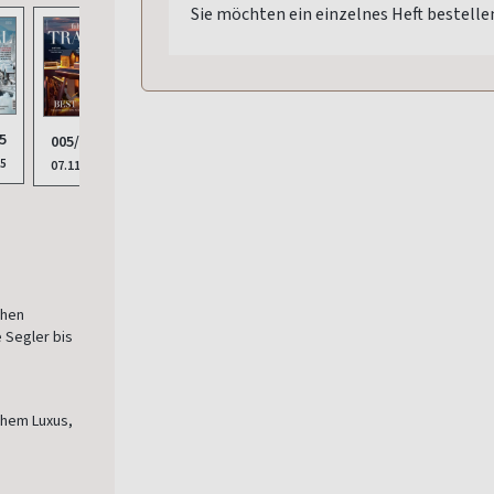
Sie möchten ein einzelnes Heft bestelle
5
005/2025
25
07.11.2025
chen
 Segler bis
chem Luxus,