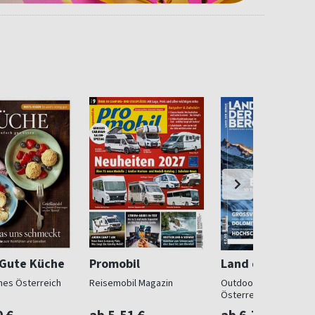
 Gute Küche
Promobil
Land der Berge
ches Österreich
Reisemobil Magazin
Outdoorsport in
Österreich