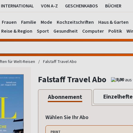
INTERNATIONAL
VON A-Z
GESCHENKABOS
BÜCHER
Frauen
Familie
Mode
Kochzeitschriften
Haus & Garten
Reise & Region
Sport
Gesundheit
Computer
Politik
Wir
ften für Welt-Reisen
Falstaff Travel Abo
Falstaff Travel Abo
0,00
Einzelhefte
Abonnement
Wählen Sie Ihr Abo
PRINT