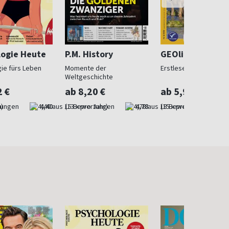
logie Heute
P.M. History
GEOlino Mini
ie fürs Leben
Momente der
Erstleser ab 5
Weltgeschichte
2 €
ab 8,20 €
ab 5,90 €
)
4,40
(13 x pro Jahr)
4,78
(15 x pro Jahr)