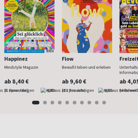
Happinez
Flow
Freizei
Mindstyle Magazin
Bewußt leben und erleben
Unterhalt
Informati
ab 8,40 €
ab 9,60 €
ab 4,0
(8 x pro Jahr)
4,80
(8 x pro Jahr)
4,63
(wöchentl