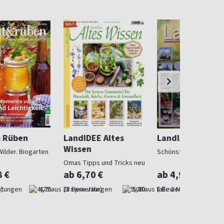
& Rüben
LandIDEE Altes
Landlust
Wissen
Wilder. Biogarten
Schönstes Landleben
Omas Tipps und Tricks neu
entdeckt
8 €
ab 6,70 €
ab 4,97 €
)
4,75
(3 x pro Jahr)
5,00
(alle 2 Monate)