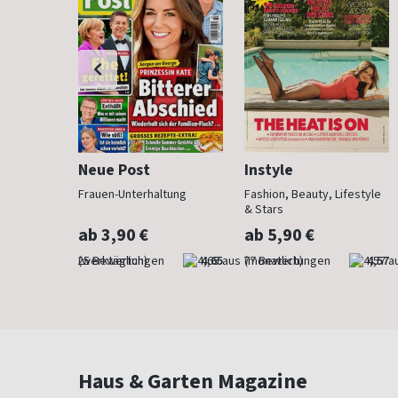
Neue Post
Instyle
der Mode
Frauen-Unterhaltung
Fashion, Beauty, Lifestyle
& Stars
ab 3,90 €
ab 5,90 €
4,76
(werktäglich)
4,65
(monatlich)
4,57
Haus & Garten Magazine