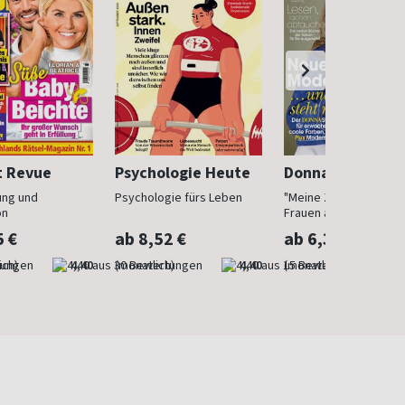
t Revue
Psychologie Heute
Donna
ung und
Psychologie fürs Leben
"Meine Zeit ist jetzt": 
on
Frauen ab 40
5 €
ab 8,52 €
ab 6,30 €
ich)
4,40
(monatlich)
4,40
(monatlich)