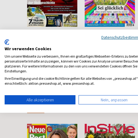
IAL
Welt der Wunder
Happinez
Datenschutzbestim
inder
Entdecken und Staunen
Mindstyle Magazin
Wir verwenden Cookies
ab 6,10 €
ab 8,40 €
Um unsere Webseite zu verbessern, Ihnen ein großartiges Webseiten-Erlebnis zu biete
personalisierte Inhalte anzuzeigen, können wir Cookies zur Analyse unserer Besuch
4,51
(monatlich)
4,68
(8 x pro Jahr)
4,80
platzieren. Für weitere Informationen zu den von uns verwendeten Cookies öffnen Sie
Einstellungen.
Ihre Einwilligung und die cookie Richtlinie gelten für alle Websites von „presseshop.at“
einschließlich: aktion.presseshop.at, www.presseshop.at.
Alle akzeptieren
Nein, anpassen
Frauenzeitschriften