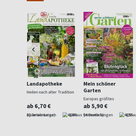
ohnen
Landapotheke
Mein schöner
Garten
Heilen nach alter Tradition
für
Europas größtes
Gartenmagazin
ab 6,70 €
ab 5,90 €
4,57
(quartalsweise)
4,84
(monatlich)
4,55