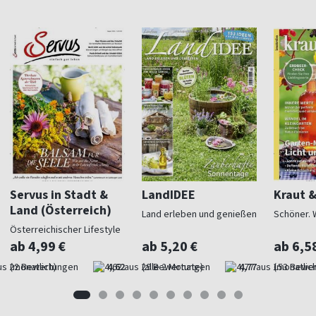
Servus in Stadt &
LandIDEE
Kraut 
Land (Österreich)
Land erleben und genießen
Schöner. 
Österreichischer Lifestyle
ab 4,99 €
ab 5,20 €
ab 6,5
(monatlich)
4,62
(alle 2 Monate)
4,77
(monatlich