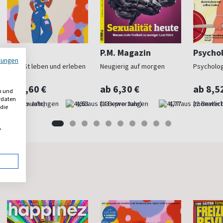
Flow
P.M. Magazin
Psycho
mungen
Bewußt leben und erleben
Neugierig auf morgen
Psycholog
ab 9,60 €
ab 6,30 €
ab 8,5
n und
erdaten
(8 x pro Jahr)
4,63
(13 x pro Jahr)
4,77
(monatlich
 die
,