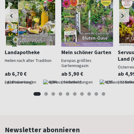
Landapotheke
Mein schöner Garten
Servus
Land (
Heilen nach alter Tradition
Europas größtes
Gartenmagazin
Österrei
ab 6,70 €
ab 5,90 €
ab 4,9
(quartalsweise)
4,84
(monatlich)
4,55
(monatlic
Newsletter abonnieren