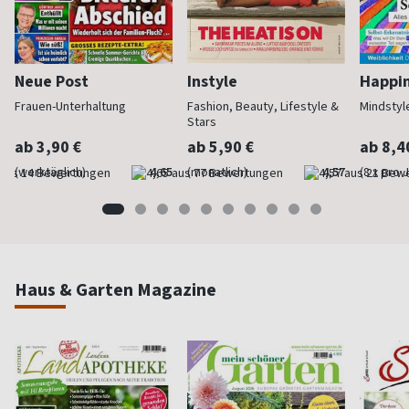
Neue Post
Instyle
Happi
Frauen-Unterhaltung
Fashion, Beauty, Lifestyle &
Mindstyl
Stars
ab 3,90 €
ab 5,90 €
ab 8,4
(werktäglich)
4,65
(monatlich)
4,57
(8 x pro 
Haus & Garten Magazine