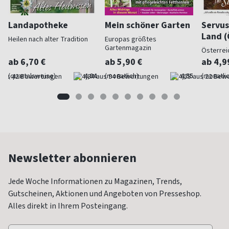
Landapotheke
Mein schöner Garten
Servus
Land (
Heilen nach alter Tradition
Europas größtes
Gartenmagazin
Österrei
ab 6,70 €
ab 5,90 €
ab 4,9
(quartalsweise)
4,84
(monatlich)
4,55
(monatlic
Newsletter abonnieren
Jede Woche Informationen zu Magazinen, Trends,
Gutscheinen, Aktionen und Angeboten von Presseshop.
Alles direkt in Ihrem Posteingang.