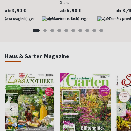
Stars
ab 3,90 €
ab 5,90 €
ab 8,4
(werktäglich)
4,65
(monatlich)
4,57
(8 x pro 
Haus & Garten Magazine