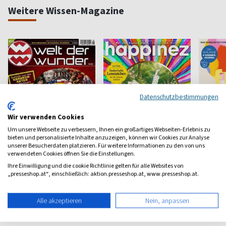
Weitere Wissen-Magazine
Datenschutzbestimmungen
Wir verwenden Cookies
Um unsere Webseite zu verbessern, Ihnen ein großartiges Webseiten-Erlebnis zu
bieten und personalisierte Inhalte anzuzeigen, können wir Cookies zur Analyse
unserer Besucherdaten platzieren. Für weitere Informationen zu den von uns
verwendeten Cookies öffnen Sie die Einstellungen.
Welt der Wunder
Happinez
Flow
Ihre Einwilligung und die cookie Richtlinie gelten für alle Websites von
„presseshop.at“, einschließlich: aktion.presseshop.at, www.presseshop.at.
Entdecken und Staunen
Mindstyle Magazin
Bewußt l
ab 6,10 €
ab 8,40 €
ab 9,6
Alle akzeptieren
Nein, anpassen
(monatlich)
4,68
(8 x pro Jahr)
4,80
(8 x pro 