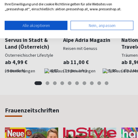
Ihre Einwilligung und die cookie Richtlinie gelten für alle Websites von
„presseshop.at“, einschließlich: aktion.presseshop.at, www.presseshop.at.
Alle akzeptieren
Nein, anpassen
Servus in Stadt &
Alpe Adria Magazin
Nation
Land (Österreich)
Travel
Reisen mit Genuss
Österreichischer Lifestyle
Träumen
ab 4,99 €
ab 11,00 €
ab 8,9
(monatlich)
4,62
(3 x pro Jahr)
5,00
(alle 2 M
Frauenzeitschriften