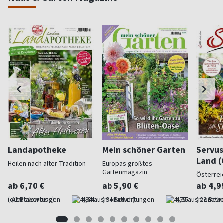
Landapotheke
Mein schöner Garten
Servus
Land (
Heilen nach alter Tradition
Europas größtes
Gartenmagazin
Österrei
ab 6,70 €
ab 5,90 €
ab 4,9
(quartalsweise)
4,84
(monatlich)
4,55
(monatlic