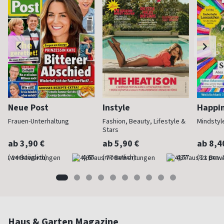
Neue Post
Instyle
Happi
Frauen-Unterhaltung
Fashion, Beauty, Lifestyle &
Mindstyl
Stars
ab 3,90 €
ab 5,90 €
ab 8,4
(werktäglich)
4,65
(monatlich)
4,57
(8 x pro 
Haus & Garten Magazine